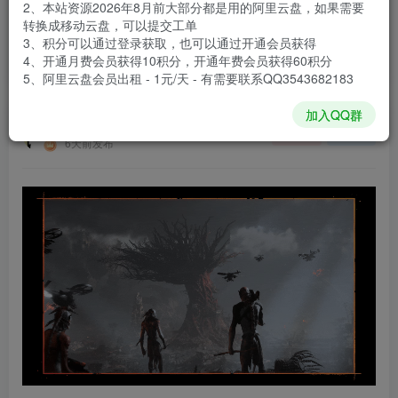
2、本站资源2026年8月前大部分都是用的阿里云盘，如果需要
登录购买
转换成移动云盘，可以提交工单
3、积分可以通过登录获取，也可以通过开通会员获得
安装包大小
119 GB
4、开通月费会员获得10积分，开通年费会员获得60积分
游戏本体大小
125.53 GB
5、阿里云盘会员出租 - 1元/天 - 有需要联系QQ3543682183
加入QQ群
谢箫生
关注
私信
6天前发布