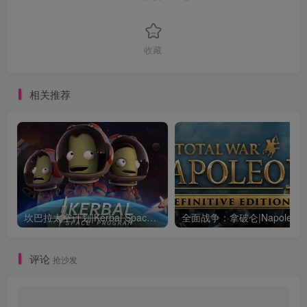
收藏
相关推荐
坎巴拉太空计划|Kerbal Space Program|1.12.5.3190|整合全DLC
全面战争：
评论
抢沙发