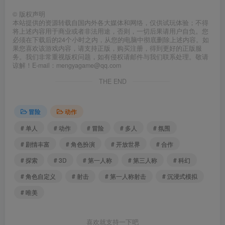
©
版权声明
本站提供的资源转载自国内外各大媒体和网络，仅供试玩体验；不得
将上述内容用于商业或者非法用途，否则，一切后果请用户自负。您
必须在下载后的24个小时之内，从您的电脑中彻底删除上述内容。如
果您喜欢该游戏内容，请支持正版，购买注册，得到更好的正版服
务。我们非常重视版权问题，如有侵权请邮件与我们联系处理。敬请
谅解！E-mail：mengyagame@qq.com
THE END
冒险
动作
# 单人
# 动作
# 冒险
# 多人
# 氛围
# 剧情丰富
# 角色扮演
# 开放世界
# 合作
# 探索
# 3D
# 第一人称
# 第三人称
# 科幻
# 角色自定义
# 射击
# 第一人称射击
# 沉浸式模拟
# 唯美
喜欢就支持一下吧