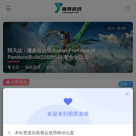
0
35
阿凡达：潘多拉边境|Avatar Frontiers of
Pandora|Build22429549|整合全DLC
首页
单机游戏
冒险
正文
付费资源
已售 1
阿凡达：潘多拉边境|Avatar Frontiers of Pandora|Build22429549|整合全DLC
此内容为付费资源，请付费后查看
1
欢迎来到萌芽游戏
￥
免费
会员
1、本站资源后面都会使用移动云盘