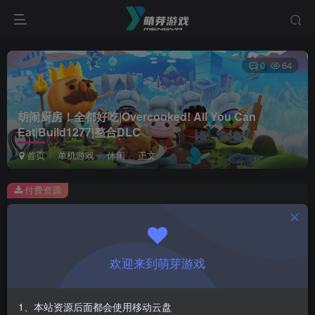
0
64
胡闹厨房！全都好吃|Overcooked! All You Can
Eat|Build1277|整合DLC
首页
单机游戏
休闲
正文
付费资源
胡闹厨房！全都好吃|Overcooked! All You Can Eat|Build1277|整合DLC
此内容为付费资源，请付费后查看
1
欢迎来到萌芽游戏
￥
免费
会员
1、本站资源后面都会使用移动云盘