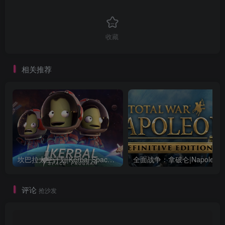
收藏
相关推荐
坎巴拉太空计划|Kerbal Space Program|1.12.5.3190|整合全DLC
全面战争：
评论
抢沙发