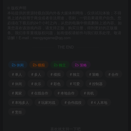
©
版权声明
本站提供的资源转载自国内外各大媒体和网络，仅供试玩体验；不得
将上述内容用于商业或者非法用途，否则，一切后果请用户自负。您
必须在下载后的24个小时之内，从您的电脑中彻底删除上述内容。如
果您喜欢该游戏内容，请支持正版，购买注册，得到更好的正版服
务。我们非常重视版权问题，如有侵权请邮件与我们联系处理。敬请
谅解！E-mail：mengyagame@qq.com
THE END
休闲
模拟
独立
策略
# 单人
# 多人
# 模拟
# 独立
# 策略
# 合作
# 休闲
# 欢乐
# 彩色
# 可爱
# 控制器
# 阖家
# 在线合作
# 本地合作
# 街机
# 本地多人
# 玩家对战
# 合作战役
# 4 人本地
# 烹饪
喜欢就支持一下吧