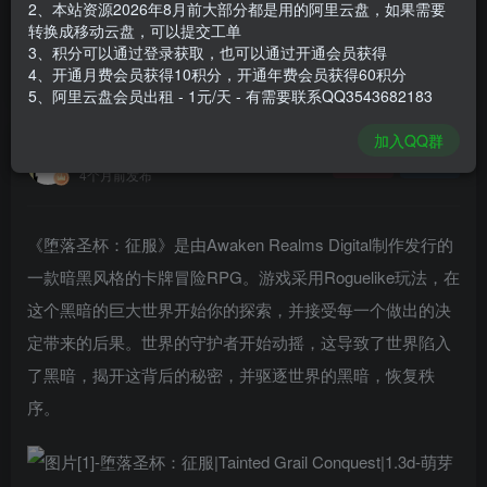
2、本站资源2026年8月前大部分都是用的阿里云盘，如果需要
登录购买
转换成移动云盘，可以提交工单
3、积分可以通过登录获取，也可以通过开通会员获得
安装包大小
4.36 GB
4、开通月费会员获得10积分，开通年费会员获得60积分
游戏本体大小
5.25 GB
5、阿里云盘会员出租 - 1元/天 - 有需要联系QQ3543682183
加入QQ群
谢箫生
关注
私信
4个月前发布
《堕落圣杯：征服》是由Awaken Realms Digital制作发行的
一款暗黑风格的卡牌冒险RPG。游戏采用Roguelike玩法，在
这个黑暗的巨大世界开始你的探索，并接受每一个做出的决
定带来的后果。世界的守护者开始动摇，这导致了世界陷入
了黑暗，揭开这背后的秘密，并驱逐世界的黑暗，恢复秩
序。