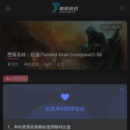
0
35
堕落圣杯：征服|Tainted Grail Conquest|1.3d
首页
单机游戏
动作
正文
付费资源
堕落圣杯：征服|Tainted Grail Conquest|1.3d
此内容为付费资源，请付费后查看
1
欢迎来到萌芽游戏
￥
免费
会员
1、本站资源后面都会使用移动云盘