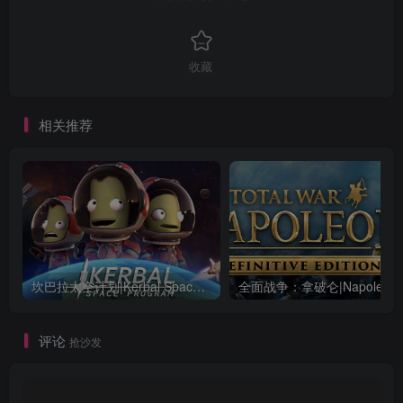
收藏
相关推荐
坎巴拉太空计划|Kerbal Space Program|1.12.5.3190|整合全DLC
全面战争：
评论
抢沙发