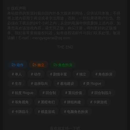
©
版权声明
本站提供的资源转载自国内外各大媒体和网络，仅供试玩体验；不得
将上述内容用于商业或者非法用途，否则，一切后果请用户自负。您
必须在下载后的24个小时之内，从您的电脑中彻底删除上述内容。如
果您喜欢该游戏内容，请支持正版，购买注册，得到更好的正版服
务。我们非常重视版权问题，如有侵权请邮件与我们联系处理。敬请
谅解！E-mail：mengyagame@qq.com
THE END
动作
独立
角色扮演
# 单人
# 动作
# 剧情丰富
# 独立
# 角色扮演
# 生存
# 选择取向
# 基地建设
# 类 Rogue
# 轻度 Rogue
# 回合制
# 重玩价值
# 回合制战斗
# 等角视角
# 黑暗奇幻
# 牌组构建
# 卡牌游戏
# 卡牌战斗
# 棋盘游戏
# 电脑角色扮演
喜欢就支持一下吧