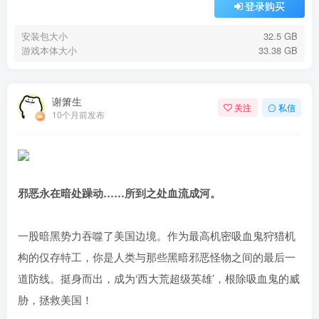
登录购买
安装包大小
32.5 GB
游戏本体大小
33.38 GB
谢箫生
关注
私信
10个月前发布
邪恶永在暗处躁动……所到之处血流成河。
一股暗黑势力吞噬了美国边境。作为最高机密吸血鬼狩猎机
构的仅存特工，你是人类与那些黑暗邪恶怪物之间的最后一
道防线。挺身而出，成为‘西大荒超级英雄’，根除吸血鬼的威
胁，拯救美国！