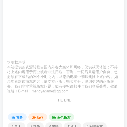
©
版权声明
本站提供的资源转载自国内外各大媒体和网络，仅供试玩体验；不得
将上述内容用于商业或者非法用途，否则，一切后果请用户自负。您
必须在下载后的24个小时之内，从您的电脑中彻底删除上述内容。如
果您喜欢该游戏内容，请支持正版，购买注册，得到更好的正版服
务。我们非常重视版权问题，如有侵权请邮件与我们联系处理。敬请
谅解！E-mail：mengyagame@qq.com
THE END
冒险
动作
角色扮演
# 单人
# 动作
# 冒险
# 多人
# 剧情丰富