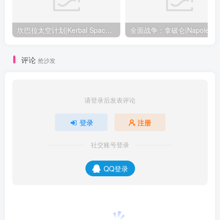
坎巴拉太空计划|Kerbal Space Program|1.12.5.3190|整合全DLC
全面战争：
评论
抢沙发
请登录后发表评论
登录
注册
社交账号登录
QQ登录