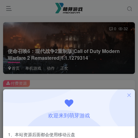
0
32
使命召唤6：现代战争2重制版|Call of Duty Modern
Warfare 2 Remastered|1.1.1279314
首页
单机游戏
动作
正文
付费资源
使命召唤6：现代战争2重制版|Call of Duty Modern Warfare 2 Remastered|1.1.1279314
此内容为付费资源，请付费后查看
1
欢迎来到萌芽游戏
￥
免费
会员
1、本站资源后面都会使用移动云盘