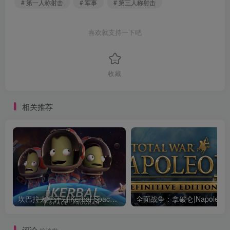
# 第一人称射击
# 军事
# 第三人称射击
喜欢就支持一下吧
收藏
相关推荐
坎巴拉太空计划|Kerbal Space Program|1.12.5.3190|整合全DLC
全面战争：
评论