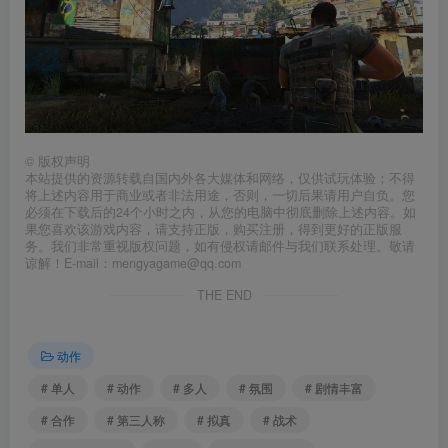
©
版权声明
本站提供的资源转载自国内外各大媒体和网络，仅供试玩体验；不得
将上述内容用于商业或者非法用途，否则，一切后果请用户自负。您
必须在下载后的24个小时之内，从您的电脑中彻底删除上述内容。如
果您喜欢该游戏内容，请支持正版，购买注册，得到更好的正版服
务。我们非常重视版权问题，如有侵权请邮件与我们联系处理。敬请
谅解！E-mail：mengyagame@qq.com
THE END
动作
# 单人
# 动作
# 多人
# 氛围
# 剧情丰富
# 合作
# 第三人称
# 拟真
# 战术