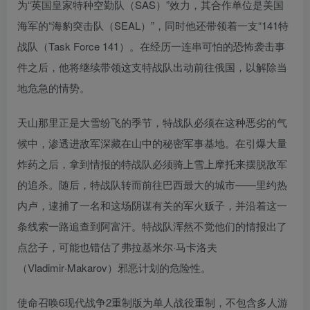
为“英国皇家特种空勤队（SAS）”效力，其合作单位是美国
海军的“海豹突击队（SEAL）”，同时他还带领着一支“141特
战队（Task Force 141）。在经历一连串可怕的恐怖袭击事
件之后，他将继续带领这支特战队出动前往俄国，以解除当
地危急的情势。
天山那里正是大雪纷飞的季节，特战队必须在这种恶劣的气
候中，渗透进敌军深藏在山中的秘密军事基地。在引爆大量
炸药之后，拿到情报的特战队必须骑上雪上摩托来摆脱敌军
的追杀。随后，特战队转而前往巴西最大的城市——里约热
内卢，逮捕了一名和这场阴谋有关的军火贩子，并沿着这一
条线索一路追查到阿富汗。特战队浑然不觉他们的情报出了
点岔子，可能也错估了弗拉基米尔·马卡洛夫
（Vladimir·Makarov）邪恶计划的危险性。
使命召唤6现代战争2重制版为单人战役重制，不包含多人游