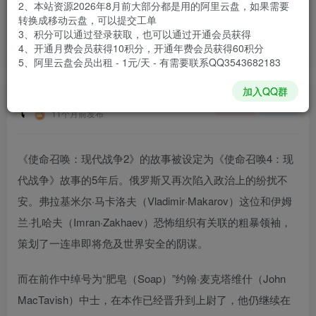
2、本站资源2026年8月前大部分都是用的阿里云盘，如果需要
登录购买
转换成移动云盘，可以提交工单
3、积分可以通过登录获取，也可以通过开通会员获得
安装包大小
59.3 GB
4、开通月费会员获得10积分，开通年费会员获得60积分
游戏本体大小
64.81 GB
5、阿里云盘会员出租 - 1元/天 - 有需要联系QQ3543682183
加入QQ群
谢箫生
关注
私信
11个月前发布
《使命召唤：现代战争2》的故事被设定为《使命召唤4：现
代战争》故事的5年后。俄罗斯又再次陷入政治上的纷扰不
安。弗拉基米尔·马卡洛夫（Vladimir·Makarov）这位和伊姆
兰·扎哈夫（Imran·Zakhaev）恐怖组织有关联的粗暴领袖，
策划了一连串即将危及世界安全的阴谋。
而在前作中绰号为“肥皂（Soap）”约翰·麦克塔维什（John
MacTavish）中士，在本作已经晋升到上尉了，他仍继续在