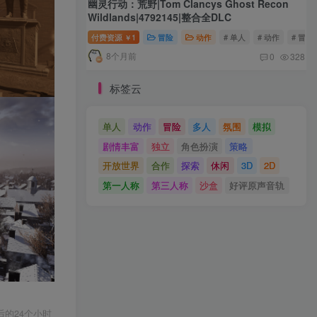
幽灵行动：荒野|Tom Clancys Ghost Recon
Wildlands|4792145|整合全DLC
付费资源
1
冒险
动作
# 单人
# 动作
# 冒险
￥
8个月前
0
328
标签云
单人
动作
冒险
多人
氛围
模拟
剧情丰富
独立
角色扮演
策略
开放世界
合作
探索
休闲
3D
2D
第一人称
第三人称
沙盒
好评原声音轨
的24个小时