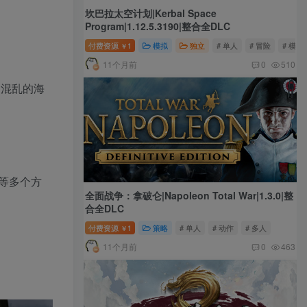
坎巴拉太空计划|Kerbal Space
Program|1.12.5.3190|整合全DLC
付费资源
1
模拟
独立
# 单人
# 冒险
# 模拟
￥
11个月前
0
510
到混乱的海
等等多个方
全面战争：拿破仑|Napoleon Total War|1.3.0|整
合全DLC
付费资源
1
策略
# 单人
# 动作
# 多人
￥
11个月前
0
463