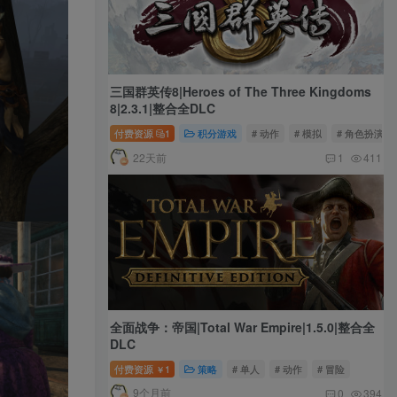
三国群英传8|Heroes of The Three Kingdoms
8|2.3.1|整合全DLC
付费资源
1
积分游戏
# 动作
# 模拟
# 角色扮演
22天前
1
411
全面战争：帝国|Total War Empire|1.5.0|整合全
DLC
付费资源
1
策略
# 单人
# 动作
# 冒险
￥
9个月前
0
394