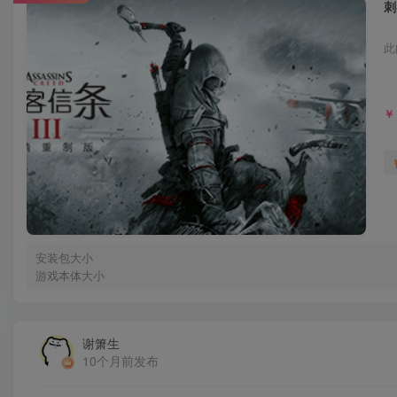
刺
此
￥
安装包大小
游戏本体大小
谢箫生
10个月前发布