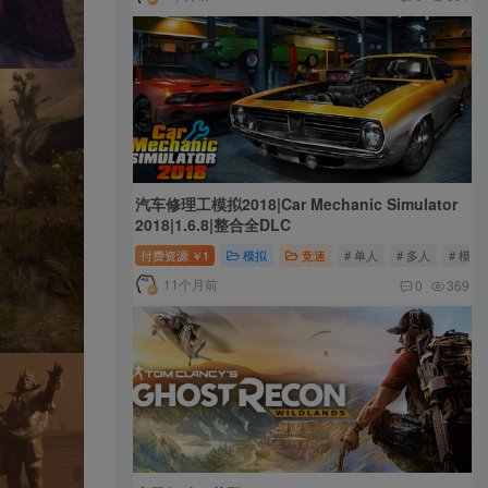
汽车修理工模拟2018|Car Mechanic Simulator
2018|1.6.8|整合全DLC
付费资源
1
模拟
竞速
# 单人
# 多人
# 模拟
￥
11个月前
0
369