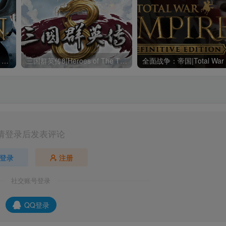
全面战争：拿破仑|Napoleon Total War|1.3.0|整合全DLC
三国群英传8|Heroes of The Three Kingdoms 8|2.3.1|整合全DLC
请登录后发表评论
登录
注册
社交账号登录
QQ登录