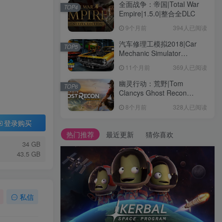
全面战争：帝国|Total War
TOP4
Empire|1.5.0|整合全DLC
9个月前
394人已阅读
汽车修理工模拟2018|Car
TOP5
Mechanic Simulator
2018|1.6.8|整合全DLC
11个月前
369人已阅读
幽灵行动：荒野|Tom
TOP6
Clancys Ghost Recon
Wildlands|4792145|整合全
8个月前
328人已阅读
DLC
登录购买
热门推荐
最近更新
猜你喜欢
34 GB
43.5 GB
私信