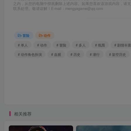
之内，从您的电脑中彻底删除上述内容。如果您喜欢该游戏内容，请
联系处理。敬请谅解！E-mail：mengyagame@qq.com
冒险
动作
# 单人
# 动作
# 冒险
# 多人
# 氛围
# 剧情丰
# 动作角色扮演
# 血腥
# 历史
# 潜行
# 架空历史
相关推荐