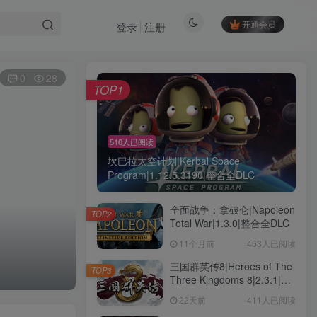
开通会员
登录
注册
0
28
TOP1
510人已阅读
坎巴拉太空计划|Kerbal Space
Program|1.12.5.3190|整合全DLC
全面战争：拿破仑|Napoleon
TOP2
Total War|1.3.0|整合全DLC
11个月前
463人已阅读
三国群英传8|Heroes of The
TOP3
Three Kingdoms 8|2.3.1|整
合全DLC
22天前
411人已阅读