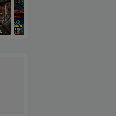
全面战争：帝国|Total War Empire|1.5.0|整合全DLC
汽车修理工模拟2018|Car Mechanic Simulator 2018|1.6.8|整合全DLC