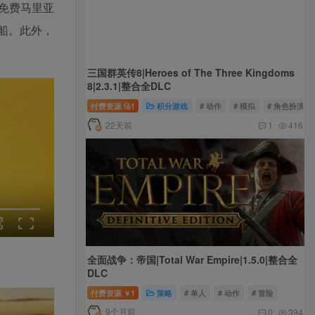
免费马里亚
船。此外，
三国群英传8|Heroes of The Three Kingdoms
8|2.3.1|整合全DLC
付费资源
1
积分游戏
# 动作
# 模拟
# 角色扮演
22天前
1
416
全面战争：帝国|Total War Empire|1.5.0|整合全
DLC
付费资源
1
策略
# 单人
# 动作
# 冒险
￥
9个月前
0
394