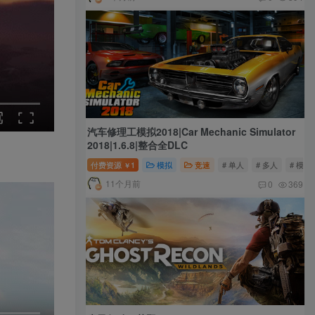
汽车修理工模拟2018|Car Mechanic Simulator
2018|1.6.8|整合全DLC
付费资源
1
模拟
竞速
# 单人
# 多人
# 模拟
￥
11个月前
0
369