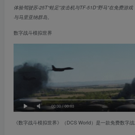
体验驾驶苏-25T“蛙足”攻击机与TF-51D“野马”在
与马里亚纳群岛。
数字战斗模拟世界
00:00
/
00:03
《数字战斗模拟世界》（DCS World）是一款免费数字