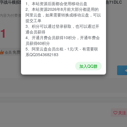
字战斗模拟世界|DCS World Steam Edition|2.5.5.41371|整合71DLC
1、本站资源后面都会使用移动云盘
2、本站资源2026年8月前大部分都是用的
阿里云盘，如果需要转换成移动云盘，可以
内容为付费资源，请付费后查看
提交工单
3、积分可以通过登录获取，也可以通过开
1
通会员获得
4、开通月费会员获得10积分，开通年费会
员获得60积分
5、阿里云盘会员出租 - 1元/天 - 有需要联
免费
会员
系QQ3543682183
加入QQ群
关注