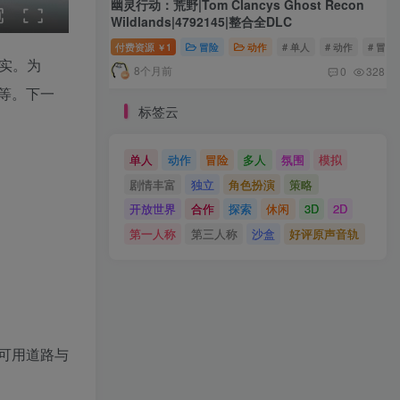
幽灵行动：荒野|Tom Clancys Ghost Recon
Wildlands|4792145|整合全DLC
付费资源
1
冒险
动作
# 单人
# 动作
# 冒险
￥
现实。为
8个月前
0
328
》等。下一
标签云
单人
动作
冒险
多人
氛围
模拟
剧情丰富
独立
角色扮演
策略
开放世界
合作
探索
休闲
3D
2D
第一人称
第三人称
沙盒
好评原声音轨
可用道路与