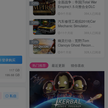
全面战争：帝国|Total War
TOP4
Empire|1.5.0|整合全DLC
9个月前
394人已阅读
汽车修理工模拟2018|Car
TOP5
Mechanic Simulator
2018|1.6.8|整合全DLC
11个月前
369人已阅读
幽灵行动：荒野|Tom
TOP6
Clancys Ghost Recon
Wildlands|4792145|整合全
8个月前
328人已阅读
DLC
登录购买
热门推荐
最近更新
猜你喜欢
117 GB
199.68 GB
私信