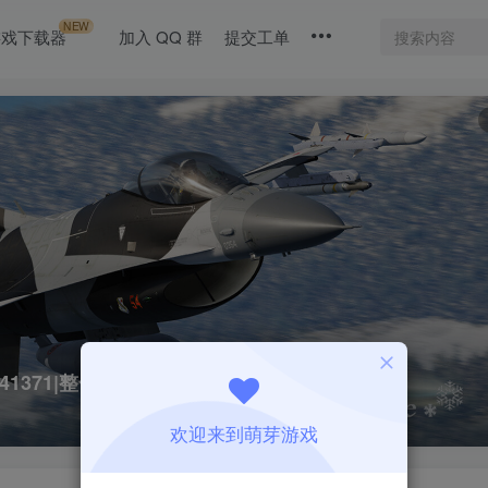
NEW
游戏下载器
加入 QQ 群
提交工单
.41371|整合71DLC
欢迎来到萌芽游戏