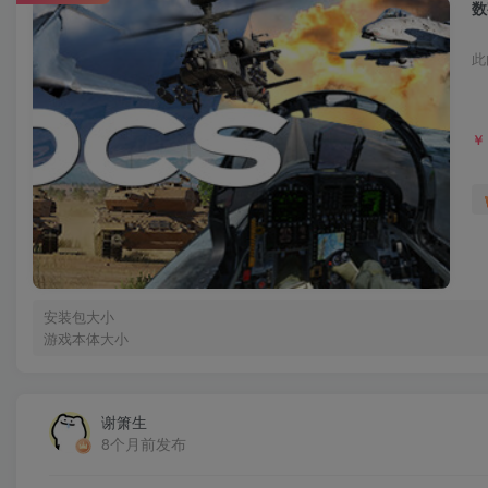
数
此
￥
安装包大小
游戏本体大小
谢箫生
8个月前发布