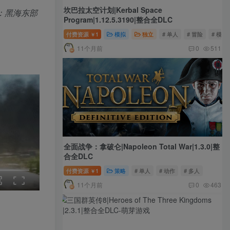
坎巴拉太空计划|Kerbal Space
图：黑海东部
Program|1.12.5.3190|整合全DLC
付费资源
1
模拟
独立
# 单人
# 冒险
# 模拟
￥
11个月前
0
511
全面战争：拿破仑|Napoleon Total War|1.3.0|整
合全DLC
付费资源
1
策略
# 单人
# 动作
# 多人
￥
11个月前
0
463