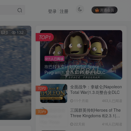
开通会员
登录
注册
0
132
TOP1
511人已阅读
坎巴拉太空计划|Kerbal Space
Program|1.12.5.3190|整合全DLC
全面战争：拿破仑|Napoleon
TOP2
Total War|1.3.0|整合全DLC
11个月前
463人已阅读
三国群英传8|Heroes of The
TOP3
Three Kingdoms 8|2.3.1|整
合全DLC
22天前
416人已阅读