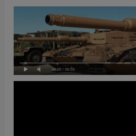
00:00
/
00:03