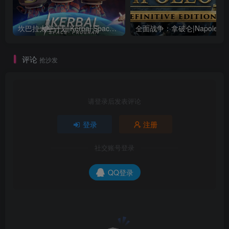
坎巴拉太空计划|Kerbal Space Program|1.12.5.3190|整合全DLC
全面战争：
评论
抢沙发
请登录后发表评论
登录
注册
社交账号登录
QQ登录