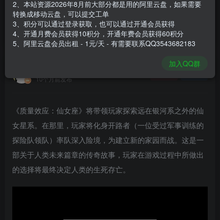
2、本站资源2026年8月前大部分都是用的阿里云盘，如果需要
登录购买
转换成移动云盘，可以提交工单
3、积分可以通过登录获取，也可以通过开通会员获得
安装包大小
50.7 GB
4、开通月费会员获得10积分，开通年费会员获得60积分
游戏本体大小
52.56 GB
5、阿里云盘会员出租 - 1元/天 - 有需要联系QQ3543682183
加入QQ群
谢箫生
关注
私信
10个月前发布
《质量效应：仙女座》将带领玩家探索远在银河系之外的仙
女星系。在那里，玩家将化身开路者（一位受过军事训练的
探险队领队）率队深入险境，为建立新的家园而战。这是一
部关于人类未来篇章的传奇故事，玩家在游戏过程中所做出
的选择将最终决定人类的生死存亡。