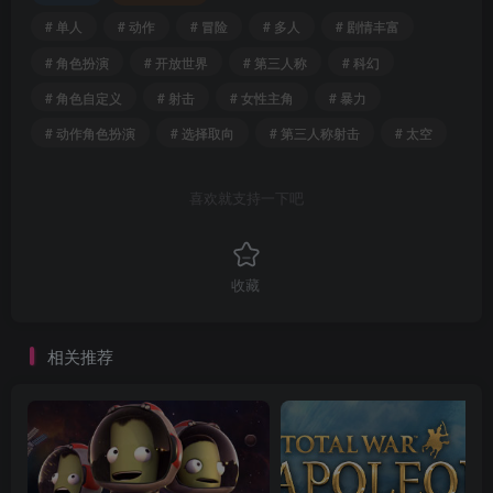
# 单人
# 动作
# 冒险
# 多人
# 剧情丰富
# 角色扮演
# 开放世界
# 第三人称
# 科幻
# 角色自定义
# 射击
# 女性主角
# 暴力
# 动作角色扮演
# 选择取向
# 第三人称射击
# 太空
喜欢就支持一下吧
收藏
相关推荐