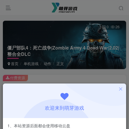
0
26
僵尸部队4：死亡战争|Zombie Army 4 Dead War|2.02|
整合全DLC
首页
单机游戏
动作
正文
付费资源
僵尸部队4：死亡战争|Zombie Army 4 Dead War|2.02|整合全DLC
此内容为付费资源，请付费后查看
1
欢迎来到萌芽游戏
￥
免费
会员
1、本站资源后面都会使用移动云盘