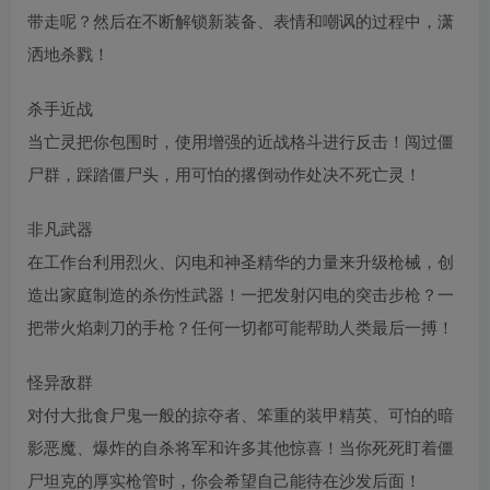
带走呢？然后在不断解锁新装备、表情和嘲讽的过程中，潇
洒地杀戮！
杀手近战
当亡灵把你包围时，使用增强的近战格斗进行反击！闯过僵
尸群，踩踏僵尸头，用可怕的撂倒动作处决不死亡灵！
非凡武器
在工作台利用烈火、闪电和神圣精华的力量来升级枪械，创
造出家庭制造的杀伤性武器！一把发射闪电的突击步枪？一
把带火焰刺刀的手枪？任何一切都可能帮助人类最后一搏！
怪异敌群
对付大批食尸鬼一般的掠夺者、笨重的装甲精英、可怕的暗
影恶魔、爆炸的自杀将军和许多其他惊喜！当你死死盯着僵
尸坦克的厚实枪管时，你会希望自己能待在沙发后面！