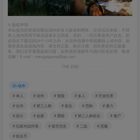
©
版权声明
本站提供的资源转载自国内外各大媒体和网络，仅供试玩体验；不得
将上述内容用于商业或者非法用途，否则，一切后果请用户自负。您
必须在下载后的24个小时之内，从您的电脑中彻底删除上述内容。如
果您喜欢该游戏内容，请支持正版，购买注册，得到更好的正版服
务。我们非常重视版权问题，如有侵权请邮件与我们联系处理。敬请
谅解！E-mail：mengyagame@qq.com
THE END
动作
# 单人
# 动作
# 冒险
# 多人
# 开放世界
# 合作
# 第三人称
# 射击
# 恐怖
# 暴力
# 战斗
# 血腥
# 黑暗
# 第三人称射击
# 僵尸
# 玩家对战环境
# 架空历史
# 二战
# 恶魔
# 狙击手