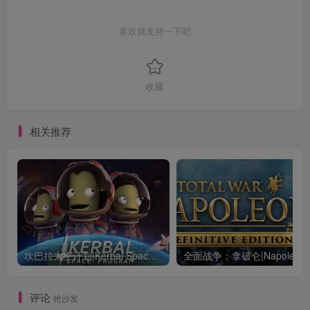
喜欢就支持一下吧
收藏
相关推荐
坎巴拉太空计划|Kerbal Space Program|1.12.5.3190|整合全DLC
全面战争：
评论
抢沙发