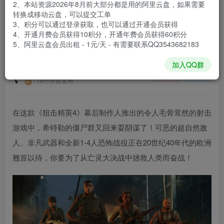
2、本站资源2026年8月前大部分都是用的阿里云盘，如果需要
登录购买
转换成移动云盘，可以提交工单
3、积分可以通过登录获取，也可以通过开通会员获得
安装包大小
47.3 GB
4、开通月费会员获得10积分，开通年费会员获得60积分
游戏本体大小
60.34 GB
5、阿里云盘会员出租 - 1元/天 - 有需要联系QQ3543682183
加入QQ群
谢箫生
关注
私信
10个月前发布
在这款《狙击精英4》幕后制作人推出的令人毛骨茸然的射击
游戏中，希特勒的僵尸群又回来耍阴谋了！可恶的超自然敌
人、非凡武器和全新1-4人恐怖战役正在20世纪40年代的欧洲
翘首以待，你要为了从亡灵大决战中拯救人类而奋战！