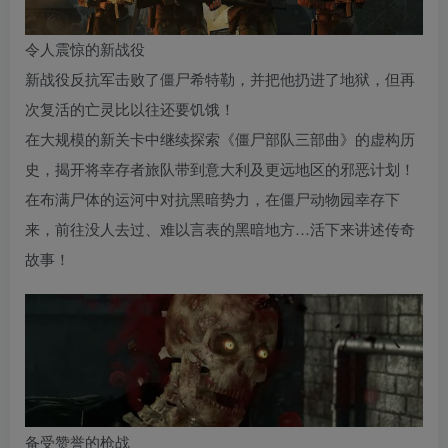
令人震惊的新战役
新战役反抗军击败了僵尸希特勒，并把他扔进了地狱，但再
次复活的亡灵比以往还要饥饿！
在大规模的新关卡中继续探索《僵尸部队三部曲》的虚构历
史，揭开将幸存者旅队带到意大利及更远地区的邪恶计划！
在布满尸体的运河中对抗黑暗势力，在僵尸动物园幸存下
来，前往没人去过、难以言表的黑暗地方…活下来讲述传奇
故事！
备受赞誉的枪战