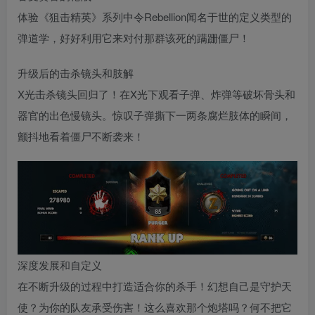
体验《狙击精英》系列中令Rebellion闻名于世的定义类型的
弹道学，好好利用它来对付那群该死的蹒跚僵尸！
升级后的击杀镜头和肢解
X光击杀镜头回归了！在X光下观看子弹、炸弹等破坏骨头和
器官的出色慢镜头。惊叹子弹撕下一两条腐烂肢体的瞬间，
颤抖地看着僵尸不断袭来！
深度发展和自定义
在不断升级的过程中打造适合你的杀手！幻想自己是守护天
使？为你的队友承受伤害！这么喜欢那个炮塔吗？何不把它