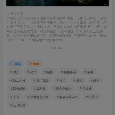
©
版权声明
本站提供的资源转载自国内外各大媒体和网络，仅供试玩体验；不得
将上述内容用于商业或者非法用途，否则，一切后果请用户自负。您
必须在下载后的24个小时之内，从您的电脑中彻底删除上述内容。如
果您喜欢该游戏内容，请支持正版，购买注册，得到更好的正版服
务。我们非常重视版权问题，如有侵权请邮件与我们联系处理。敬请
谅解！E-mail：mengyagame@qq.com
THE END
动作
策略
# 单人
# 动作
# 氛围
# 剧情丰富
# 策略
# 第三人称
# 动作冒险
# 科幻
# 暴力
# 战术
# 回合战略
# 后末日
# 回合制战术
# 电影式
# 未来
# 战术角色扮演
# 故事架构丰富
# 机器人
# 反乌托邦