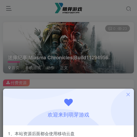
0
23
迷瘴纪事|Miasma Chronicles|Build11294956
首页
单机游戏
动作
正文
付费资源
迷瘴纪事|Miasma Chronicles|Build11294956
此内容为付费资源，请付费后查看
1
欢迎来到萌芽游戏
￥
免费
会员
1、本站资源后面都会使用移动云盘