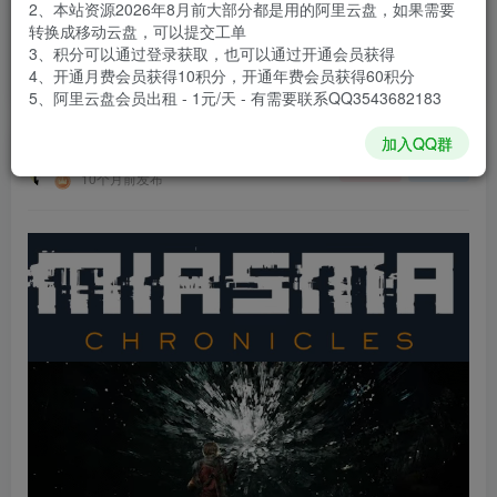
2、本站资源2026年8月前大部分都是用的阿里云盘，如果需要
登录购买
转换成移动云盘，可以提交工单
3、积分可以通过登录获取，也可以通过开通会员获得
安装包大小
17.2 GB
4、开通月费会员获得10积分，开通年费会员获得60积分
游戏本体大小
18.52 GB
5、阿里云盘会员出租 - 1元/天 - 有需要联系QQ3543682183
加入QQ群
谢箫生
关注
私信
10个月前发布