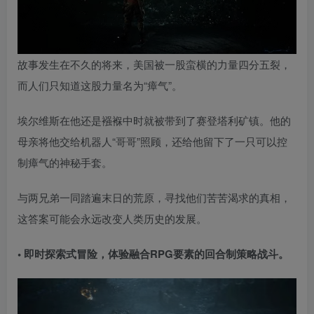
故事发生在不久的将来，美国被一股蛮横的力量四分五裂，
而人们只知道这股力量名为“瘴气”。
埃尔维斯在他还是襁褓中时就被带到了赛登塔利矿镇。他的
母亲将他交给机器人“哥哥”照顾，还给他留下了一只可以控
制瘴气的神秘手套。
与两兄弟一同踏遍末日的荒原，寻找他们苦苦渴求的真相，
这答案可能会永远改变人类历史的发展。
• 即时探索式冒险，体验融合RPG要素的回合制策略战斗。