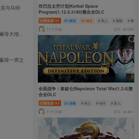
坎巴拉太空计划|Kerbal Space
克与马特·
Program|1.12.5.3190|整合全DLC
付费资源
1
模拟
独立
# 单人
# 冒险
# 模拟
￥
11个月前
0
509
遍传大地，
赢得一席之
全面战争：拿破仑|Napoleon Total War|1.3.0|整
合全DLC
付费资源
1
策略
# 单人
# 动作
# 多人
￥
11个月前
0
461