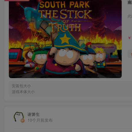
南
此
￥
安装包大小
游戏本体大小
谢箫生
10个月前发布