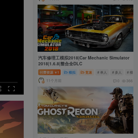
汽车修理工模拟2018|Car Mechanic Simulator
2018|1.6.8|整合全DLC
付费资源
1
模拟
竞速
# 单人
# 多人
# 模拟
￥
11个月前
0
366