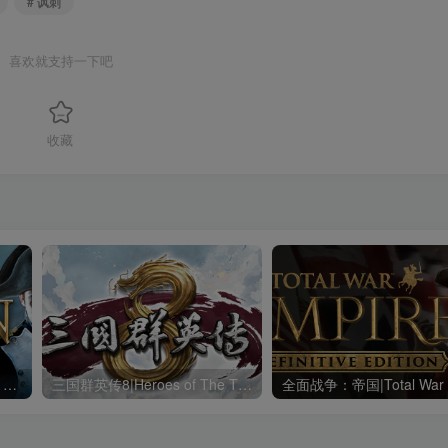
# 讽刺
喜欢就支持一下吧
收藏
全面战争：拿破仑|Napoleon Total War|1.3.0|整合全DLC
三国群英传8|Heroes of The Three Kingdoms 8|2.3.1|整合全DLC