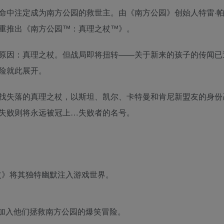
命中注定成为南方公园的救世主。由《南方公园》创始人特雷·帕
重推出《南方公园™：真理之杖™》。
原因：真理之杖。但战局即将扭转——关于新来的孩子的传闻已
险就此展开。
找失落的真理之杖，以斯坦、凯尔、卡特曼和肯尼新盟友的身份
失败则将永远被冠上…失败者的名号。
杖》将其独特幽默注入游戏世界。
加入他们拯救南方公园的爆笑冒险。