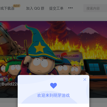
NEW
游戏下载器
加入 QQ 群
提交工单
h|Build228353|整合全DLC
欢迎来到萌芽游戏