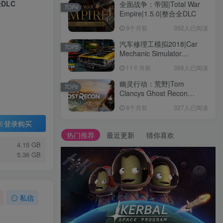
全DLC
全面战争：帝国|Total War
TOP4
Empire|1.5.0|整合全DLC
9个月前
392人已阅读
汽车修理工模拟2018|Car
TOP5
Mechanic Simulator
2018|1.6.8|整合全DLC
11个月前
366人已阅读
幽灵行动：荒野|Tom
TOP6
Clancys Ghost Recon
Wildlands|4792145|整合全
8个月前
327人已阅读
DLC
登录购买
热门推荐
最近更新
猜你喜欢
4.15 GB
5.36 GB
私信