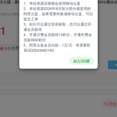
方公园：真理之杖|South Park The Stick of Truth|Build228353|整合
1、本站资源后面都会使用移动云盘
2、本站资源2026年8月前大部分都是用的
阿里云盘，如果需要转换成移动云盘，可以
内容为付费资源，请付费后查看
提交工单
3、积分可以通过登录获取，也可以通过开
1
通会员获得
4、开通月费会员获得10积分，开通年费会
员获得60积分
5、阿里云盘会员出租 - 1元/天 - 有需要联
免费
会员
系QQ3543682183
加入QQ群
关注