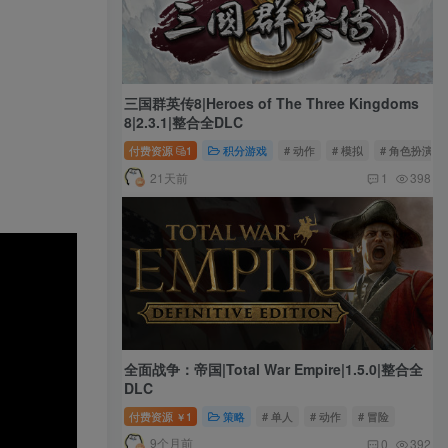
三国群英传8|Heroes of The Three Kingdoms
8|2.3.1|整合全DLC
付费资源
1
积分游戏
# 动作
# 模拟
# 角色扮演
21天前
1
398
全面战争：帝国|Total War Empire|1.5.0|整合全
DLC
付费资源
1
策略
# 单人
# 动作
# 冒险
￥
9个月前
0
392