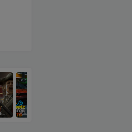
全面战争：帝国|Total War Empire|1.5.0|整合全DLC
汽车修理工模拟2018|Car Mechanic Simulator 2018|1.6.8|整合全DLC