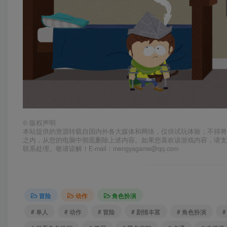
©
版权声明
本站提供的资源转载自国内外各大媒体和网络，仅供试玩体验；不得将
之内，从您的电脑中彻底删除上述内容。如果您喜欢该游戏内容，请
联系处理。敬请谅解！E-mail：mengyagame@qq.com
冒险
动作
角色扮演
# 单人
# 动作
# 冒险
# 剧情丰富
# 角色扮演