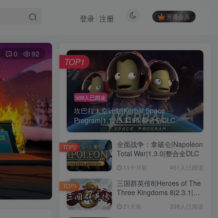
开通会员
登录
注册
0
92
TOP1
509人已阅读
坎巴拉太空计划|Kerbal Space
Program|1.12.5.3190|整合全DLC
全面战争：拿破仑|Napoleon
TOP2
Total War|1.3.0|整合全DLC
11个月前
461人已阅读
三国群英传8|Heroes of The
TOP3
Three Kingdoms 8|2.3.1|整
合全DLC
21天前
398人已阅读