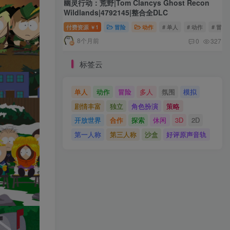
幽灵行动：荒野|Tom Clancys Ghost Recon
Wildlands|4792145|整合全DLC
付费资源
1
冒险
动作
# 单人
# 动作
# 冒险
￥
8个月前
0
327
标签云
单人
动作
冒险
多人
氛围
模拟
剧情丰富
独立
角色扮演
策略
开放世界
合作
探索
休闲
3D
2D
第一人称
第三人称
沙盒
好评原声音轨