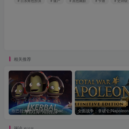
# 日系角色扮演
# 僵尸
# 黑色幽默
# 卡通
# 史诗级
相关推荐
坎巴拉太空计划|Kerbal Space Program|1.12.5.3190|整合全DLC
评论
抢沙发