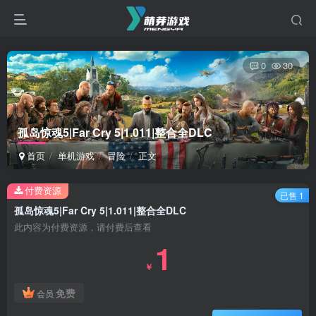
0
30
孤岛惊魂5|Far Cry 5|1.011|整合全DLC
首页
单机游戏
冒险
正文
付费资源
已售 1
孤岛惊魂5|Far Cry 5|1.011|整合全DLC
此内容为付费资源，请付费后查看
1
￥
免费
会员