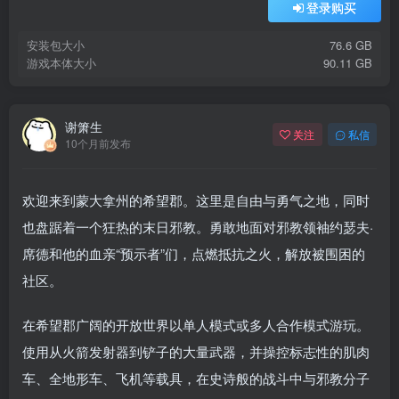
登录购买
安装包大小
76.6 GB
游戏本体大小
90.11 GB
谢箫生
关注
私信
10个月前发布
欢迎来到蒙大拿州的希望郡。这里是自由与勇气之地，同时
也盘踞着一个狂热的末日邪教。勇敢地面对邪教领袖约瑟夫·
席德和他的血亲“预示者”们，点燃抵抗之火，解放被围困的
社区。
在希望郡广阔的开放世界以单人模式或多人合作模式游玩。
使用从火箭发射器到铲子的大量武器，并操控标志性的肌肉
车、全地形车、飞机等载具，在史诗般的战斗中与邪教分子