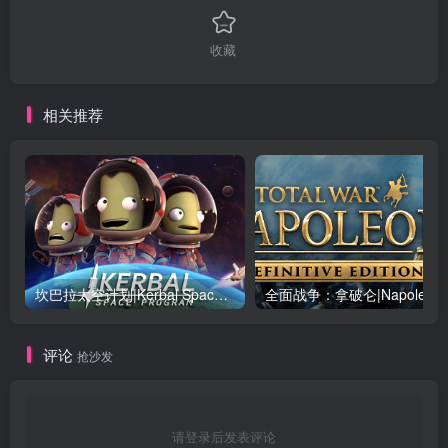
收藏
相关推荐
坎巴拉太空计划|Kerbal Space Program|1.12.5.3190|整合全DLC
全面战争：
评论
抢沙发
请登录后发表评论