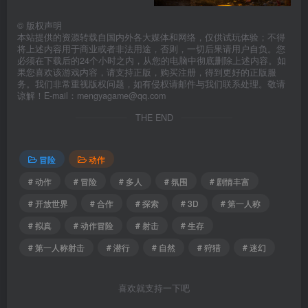
©
版权声明
本站提供的资源转载自国内外各大媒体和网络，仅供试玩体验；不得
将上述内容用于商业或者非法用途，否则，一切后果请用户自负。您
必须在下载后的24个小时之内，从您的电脑中彻底删除上述内容。如
果您喜欢该游戏内容，请支持正版，购买注册，得到更好的正版服
务。我们非常重视版权问题，如有侵权请邮件与我们联系处理。敬请
谅解！E-mail：mengyagame@qq.com
THE END
冒险
动作
# 动作
# 冒险
# 多人
# 氛围
# 剧情丰富
# 开放世界
# 合作
# 探索
# 3D
# 第一人称
# 拟真
# 动作冒险
# 射击
# 生存
# 第一人称射击
# 潜行
# 自然
# 狩猎
# 迷幻
喜欢就支持一下吧