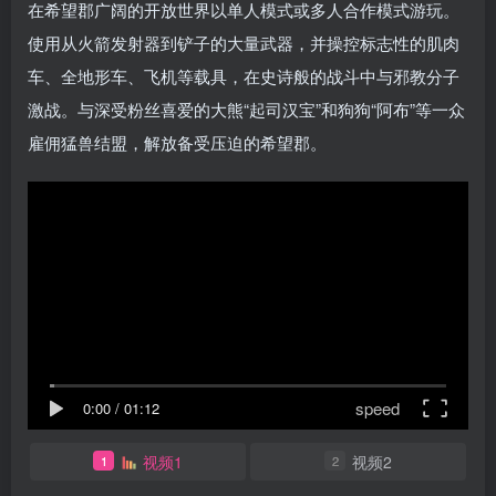
在希望郡广阔的开放世界以单人模式或多人合作模式游玩。
使用从火箭发射器到铲子的大量武器，并操控标志性的肌肉
车、全地形车、飞机等载具，在史诗般的战斗中与邪教分子
激战。与深受粉丝喜爱的大熊“起司汉宝”和狗狗“阿布”等一众
雇佣猛兽结盟，解放备受压迫的希望郡。
speed
0:00
/
01:12
视频1
视频2
1
2