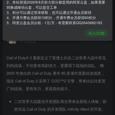
2、本站资源2026年8月前大部分都是用的阿里云盘，如果需要
登录购买
转换成移动云盘，可以提交工单
3、积分可以通过登录获取，也可以通过开通会员获得
安装包大小
3.38 GB
4、开通月费会员获得10积分，开通年费会员获得60积分
游戏本体大小
3.44 GB
5、阿里云盘会员出租 - 1元/天 - 有需要联系QQ3543682183
加入QQ群
谢箫生
关注
私信
9个月前发布
Call of Duty® 2 重新定义了普通士兵在二次世界大战中所见
到的战场，不但更有戏剧张力，更重现了战场的混乱。 继
2003 年推出的 Call of Duty 勇夺 80 多项年度最佳游戏奖，
现在 Call of Duty 2 采用了 COD™2 引擎，带来比以往更宽
广的战场，更有张力，更逼真的战斗。
二次世界大战最佳开发团队再次带来全新惊人体验：获
奖作品 Call of Duty 的开发团队 Inifinity Ward 所开发。