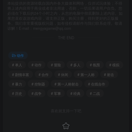
本站提供的资源转载自国内外各大媒体和网络，仅供试玩体验；不得
将上述内容用于商业或者非法用途，否则，一切后果请用户自负。您
必须在下载后的24个小时之内，从您的电脑中彻底删除上述内容。如
果您喜欢该游戏内容，请支持正版，购买注册，得到更好的正版服
务。我们非常重视版权问题，如有侵权请邮件与我们联系处理。敬请
谅解！E-mail：mengyagame@qq.com
THE END
动作
# 单人
# 动作
# 冒险
# 多人
# 氛围
# 模拟
# 剧情丰富
# 合作
# 休闲
# 第一人称
# 射击
# 暴力
# 控制器
# 第一人称射击
# 在线合作
# 历史
# 战争
# 军事
# 经典
# 二战
喜欢就支持一下吧