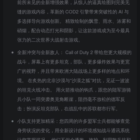
前所未见的全新增强效果，从惊人的逼真绘图到完美无
缝的游戏内容，革新的 COD2 引擎带来突破性的 AI 与
多选择导向游戏创新。 精致绘制的飘雪、雨水、浓雾和
硝烟，配合动态打光和阴影，让这款游戏成为至今最具
张力的二次世界大战射击游戏。
全新冲突与全新敌人： Call of Duty 2 带给您更大规模的
战斗，屏幕上有更多坦克，部队，更多爆炸效果与更宽
广的视野，并且带来欧洲大陆战场上更多样的地点和环
境。 在炙热的北非沙漠与“沙漠之狐”对抗，见证一波波
的坦克火线冲击。 用火箭推动的钩爪，跟您的陆军游骑
兵小队一同突袭奥克角断崖，阻挡毫不放松的德军反
击；扮演反坦克部队，在战乱中的苏联都市行军。
小队支持更加精采：您四周的许多盟军士兵都能够查觉
身旁状况的变化，用全新设计的环境感知战斗通讯系统
让您掌握战况。 他们不但会诱敌、掩护、利用散兵坑和