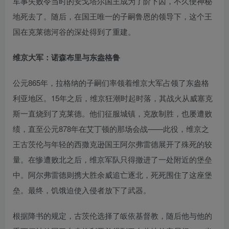
军事失败令当时的安戈塔尔国王成为了阶下囚，不久便神秘
地死去了。随后，在国王唯一的子嗣鲁恩的领导下，这个王
国在克莱德河谷的深处得到了重建。
维京大军：诺森布里与东盎格鲁
公元865年，拉格纳的子嗣们率领着维京大军占领了东盎格
利亚地区。15年之后，维京狂潮时起时落，其战火从威塞克
斯一直烧到了克莱德。他们征服城镇，克敌制胜，也屡遭败
绩，直至公元878年在艾丁顿的那场会战——此役，维京之
王古茨伦与年轻的西撒克逊国王阿尔弗雷德展开了殊死的较
量。在惨遭败北之后，维京军队只得撤进了一处附近的堡垒
中。阿尔弗雷德则携大胜余威追亡逐北，死死围住了这座堡
垒。最终，饥饿迫使入侵者放下了武器。
根据降书的规定，古茨伦选择了皈依基督教，随后他与他的