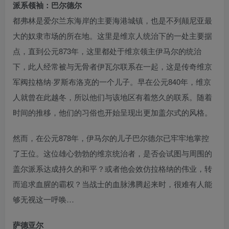
派系领袖：巴尔德尔
都弗林是爱尔兰东海岸的主要海港城镇，也是不列颠尼亚最
大的奴隶市场的所在地。这里是维京人统治下的一处主要据
点，直到公元873年，这里都处于维京领主伊马尔的统治
下，此人经常被与无骨者伊瓦尔联系在一起，这是传奇维京
军阀拉格纳·罗斯布洛克的一个儿子。早在公元840年，维京
人就曾在此越冬，所以他们与该地区有着悠久的联系。随着
时间的推移，他们的习俗也开始呈现出更加盖尔式的风格。
然而，在公元878年，伊马尔的儿子巴尔德尔已牢牢地掌控
了王位。这位雄心勃勃的维京统治者，是否会试图与周围的
盖尔派系达成持久的和平？或者他会效仿拉格纳的伟业，转
而追求血腥的霸权？当战士的血脉沸腾起来时，很难有人能
够无视这一呼唤…
萨德亚尔