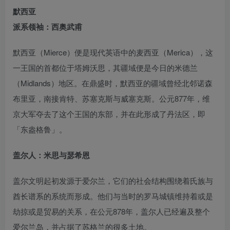
默西亚
派系领袖：西奥武甫
默西亚（Mierce）便是现代英语中的麦西亚（Merica），这
一王国的首都位于塔姆沃思，其疆域便是今日的米德兰
（Midlands）地区。在鼎盛时，默西亚的疆域曾经北邻诺森
布里亚，南接肯特、苏塞克斯与威塞克斯。公元877年，维
京大军夺去了这个王国的东部，并在此形成了丹法区，即
「东盎格鲁」。
盖尔人：米思与瑟希恩
盖尔文明起初发源于爱尔兰，它们的社会结构围绕着氏族与
酋长谱系的系统而形成。他们与当时的罗马城镇维持着或是
劫掠或是贸易的关系，在公元878年，盖尔人已经遍及整个
爱尔兰岛，并占据了苏格兰的很多土地。