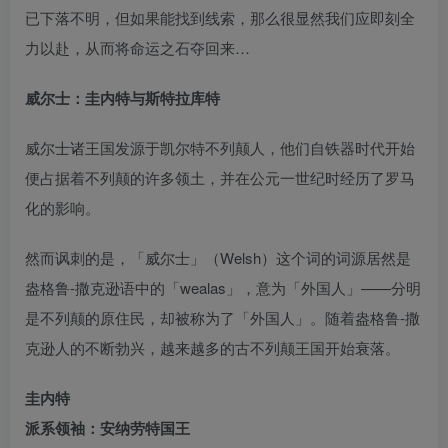
已下落不明，但如果能找到线索，那么很显然我们应即刻全
力以赴，从而将命运之石夺回来…
威尔士：圭内特与斯特拉库特
威尔士诸王国发源于凯尔特不列颠人，他们自铁器时代开始
便占据着不列颠的许多领土，并在公元一世纪时经历了罗马
化的影响。
然而讽刺的是，「威尔士」（Welsh）这个词的词源居然是
盎格鲁-撒克逊语中的「wealas」，意为「外国人」——分明
是不列颠的原住民，却被称为了「外国人」。随着盎格鲁-撒
克逊人的不断勃兴，越来越多的古不列颠王国开始衰落。
圭内特
派系领袖：安纳劳特国王