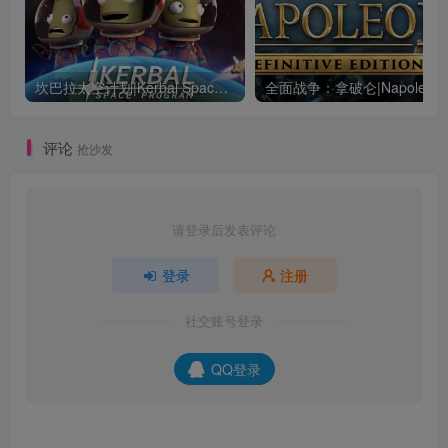
坎巴拉太空计划|Kerbal Space Program|1.12.5.3190|整合全DLC
全面战争：
评论
抢沙发
请登录后发表评论
登录
注册
社交账号登录
QQ登录