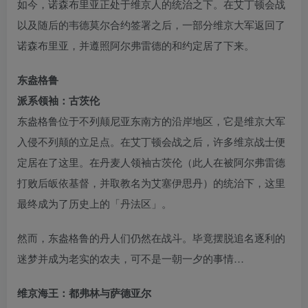
如今，诺森布里亚正处于维京人的统治之下。在艾丁顿会战
以及随后的韦德莫尔合约签署之后，一部分维京大军返回了
诺森布里亚，并遵照阿尔弗雷德的和约定居了下来。
东盎格鲁
派系领袖：古茨伦
东盎格鲁位于不列颠尼亚东南方的沿岸地区，它是维京大军
入侵不列颠的立足点。在艾丁顿会战之后，许多维京战士便
定居在了这里。在丹麦人领袖古茨伦（此人在被阿尔弗雷德
打败后皈依基督，并取教名为艾塞伊思丹）的统治下，这里
最终成为了历史上的「丹法区」。
然而，东盎格鲁的丹人们仍然在战斗。毕竟摆脱追名逐利的
迷梦并成为老实的农夫，可不是一朝一夕的事情…
维京海王：都弗林与萨德亚尔