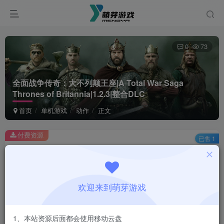
0
73
全面战争传奇：大不列颠王座|A Total War Saga
Thrones of Britannia|1.2.3|整合DLC
首页
单机游戏
动作
正文
付费资源
已售 1
全面战争传奇：大不列颠王座|A Total War Saga Thrones of Britannia|1.2.3|整合DLC
此内容为付费资源，请付费后查看
1
欢迎来到萌芽游戏
￥
免费
会员
1、本站资源后面都会使用移动云盘