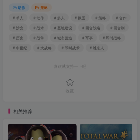
动作
策略
# 单人
# 动作
# 多人
# 氛围
# 策略
# 合作
# 沙盒
# 战术
# 基地建设
# 回合战略
# 回合制
# 历史
# 战争
# 城市营造
# 军事
# 即时战略
# 中世纪
# 大战略
# 即时战术
# 维京人
喜欢就支持一下吧
收藏
相关推荐