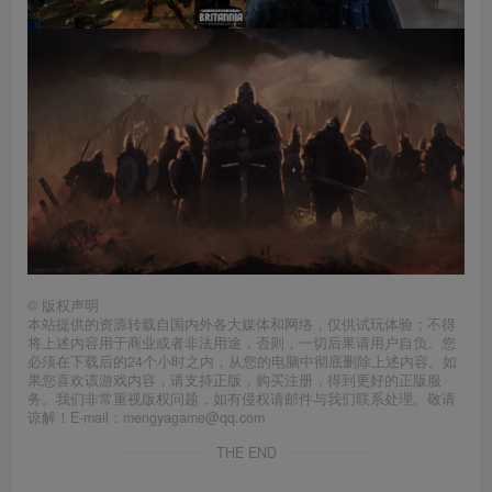
©
版权声明
本站提供的资源转载自国内外各大媒体和网络，仅供试玩体验；不得
将上述内容用于商业或者非法用途，否则，一切后果请用户自负。您
必须在下载后的24个小时之内，从您的电脑中彻底删除上述内容。如
果您喜欢该游戏内容，请支持正版，购买注册，得到更好的正版服
务。我们非常重视版权问题，如有侵权请邮件与我们联系处理。敬请
谅解！E-mail：mengyagame@qq.com
THE END