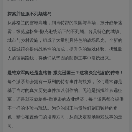
探索并征服不列颠诸岛
从苏格兰的雪域高地，到肯特郡的果园与草场，拨开战争迷
雾，纵览盎格鲁-撒克逊统治下的不列颠。各具特色的城镇、
城市与乡村设施，组成了大量别具特色的战场风光。全新的
次级城镇会提供战略性的加成，提升你的游戏体验。扰乱敌
人的贸易路线，将他们从坚固的防御工事中引诱出来。
是维京军阀还是盎格鲁-撒克逊国王？这将决定他们的传奇！
每个派系都会拥有一系列的特有事件与抉择，它们通常都是
基于当时的真实历史事件加以创作的。无论是指挥维京远征
军，还是驾驭盎格鲁-撒克逊的农业经济，每个派系都会提供
不一样的体验与玩法。为你的国王与贵族们刻画独特的角
色，精心布置他们的培养方向，从而决定整场游戏故事的走
向。