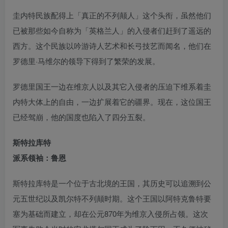
圭内特民族配得上「真正的不列颠人」这个头衔，虽然他们
已被那些如今自称为「英格兰人」的入侵者们赶到了遥远的
西方。这个民族以吟游诗人艺术和长弓技艺而闻名，他们在
罗德里·马维尔的领导下得到了繁荣的发展。
罗德里国王一边在维京人以及其它入侵者的压迫下维系着圭
内特大体上的自由，一边扩展着它的疆界。现在，这位国王
已经驾崩，他的国度也陷入了四分五裂。
斯特拉库特
派系领袖：鲁恩
斯特拉库特是一个位于古北境的王国，其历史可以追溯到公
元五世纪以及凯尔特不列颠时期。这个王国以阿特克鲁特要
塞为基础而建立，却在公元870年为维京入侵所占领。这次