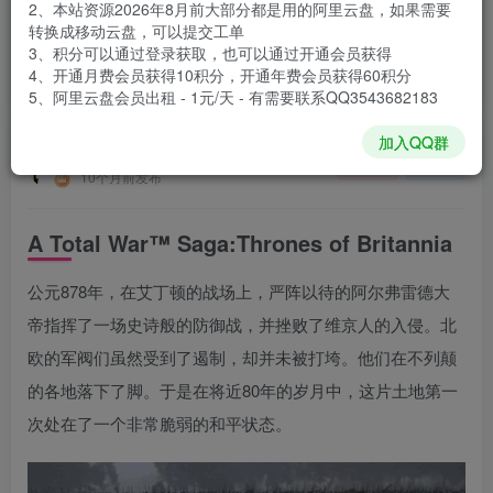
2、本站资源2026年8月前大部分都是用的阿里云盘，如果需要
登录购买
转换成移动云盘，可以提交工单
3、积分可以通过登录获取，也可以通过开通会员获得
安装包大小
7.4 GB
4、开通月费会员获得10积分，开通年费会员获得60积分
游戏本体大小
12.85 GB
5、阿里云盘会员出租 - 1元/天 - 有需要联系QQ3543682183
加入QQ群
谢箫生
关注
私信
10个月前发布
A Total War™ Saga:Thrones of Britannia
公元878年，在艾丁顿的战场上，严阵以待的阿尔弗雷德大
帝指挥了一场史诗般的防御战，并挫败了维京人的入侵。北
欧的军阀们虽然受到了遏制，却并未被打垮。他们在不列颠
的各地落下了脚。于是在将近80年的岁月中，这片土地第一
次处在了一个非常脆弱的和平状态。