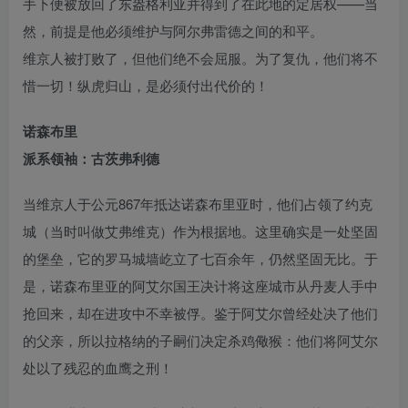
手下便被放回了东盎格利亚并得到了在此地的定居权——当
然，前提是他必须维护与阿尔弗雷德之间的和平。
维京人被打败了，但他们绝不会屈服。为了复仇，他们将不
惜一切！纵虎归山，是必须付出代价的！
诺森布里
派系领袖：古茨弗利德
当维京人于公元867年抵达诺森布里亚时，他们占领了约克
城（当时叫做艾弗维克）作为根据地。这里确实是一处坚固
的堡垒，它的罗马城墙屹立了七百余年，仍然坚固无比。于
是，诺森布里亚的阿艾尔国王决计将这座城市从丹麦人手中
抢回来，却在进攻中不幸被俘。鉴于阿艾尔曾经处决了他们
的父亲，所以拉格纳的子嗣们决定杀鸡儆猴：他们将阿艾尔
处以了残忍的血鹰之刑！