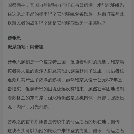
国都弗林，其国力与影响力同样在与日俱增。米思能够维系
住这来之不易的和平吗？它能够统合各氏族，从而打赢与北
欧殖民者的战争吗？还是它能够闯出另一条路呢？
瑟希恩
派系领袖：阿诺德
瑟希恩起初是一个皮克特王国，但随着时间的流逝，维京劫
掠者将大量的盖尔人以及其他民族驱赶到了这里，而后者也
逐渐对其产生了浓厚的影响。虽然维京入侵于公元878年宣
告结束，但瑟希恩的困境还远没有结束。虽然它牢固地控制
着苏格兰的东海岸，但此地仍然是危机四伏：外部，强敌压
境；内部，刀光剑影。
瑟希恩的首都斯康曾是传说中的命运之石的所在地，据传，
这块石头可以为她的民众带来神圣的力量。如今，命运之石