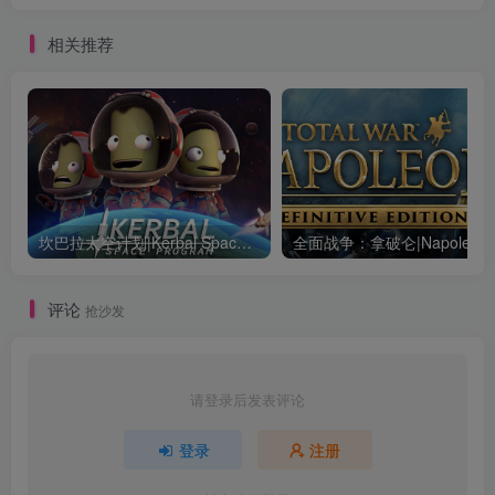
相关推荐
坎巴拉太空计划|Kerbal Space Program|1.12.5.3190|整合全DLC
全面战争：
评论
抢沙发
请登录后发表评论
登录
注册