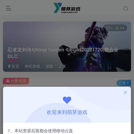
0
94
忍者龙剑传4|Ninja Gaiden 4|Build20221720|整合全
DLC
首页
单机游戏
冒险
正文
付费资源
已售 1
忍者龙剑传4|Ninja Gaiden 4|Build20221720|整合全DLC
此内容为付费资源，请付费后查看
1
欢迎来到萌芽游戏
￥
免费
会员
1、本站资源后面都会使用移动云盘