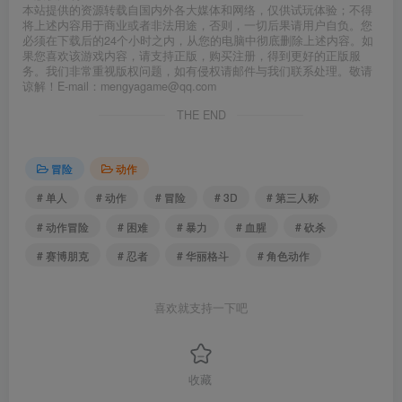
本站提供的资源转载自国内外各大媒体和网络，仅供试玩体验；不得
将上述内容用于商业或者非法用途，否则，一切后果请用户自负。您
必须在下载后的24个小时之内，从您的电脑中彻底删除上述内容。如
果您喜欢该游戏内容，请支持正版，购买注册，得到更好的正版服
务。我们非常重视版权问题，如有侵权请邮件与我们联系处理。敬请
谅解！E-mail：mengyagame@qq.com
THE END
冒险
动作
# 单人
# 动作
# 冒险
# 3D
# 第三人称
# 动作冒险
# 困难
# 暴力
# 血腥
# 砍杀
# 赛博朋克
# 忍者
# 华丽格斗
# 角色动作
喜欢就支持一下吧
收藏