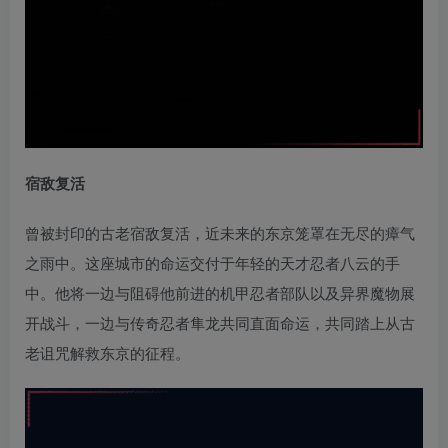
宿敌复活
曾被封印的古老宿敌复活，近未来的东京笼罩在无尽的瘴气
之雨中。这座城市的命运交付于年轻的天才忍者八云的手
中。他将一边与阻碍他前进的机甲忍者部队以及异界魔物展
开战斗，一边与传奇忍者隼龙共同直面命运，共同踏上从古
老诅咒解救东京的征程。