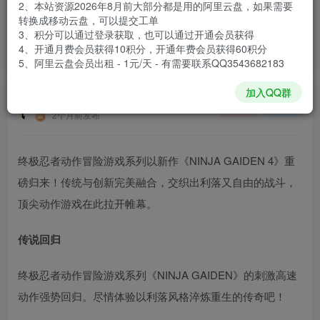
2、本站资源2026年8月前大部分都是用的阿里云盘，如果需要
登录购买
转换成移动云盘，可以提交工单
3、积分可以通过登录获取，也可以通过开通会员获得
安装包大小
61.6 GB
4、开通月费会员获得10积分，开通年费会员获得60积分
游戏本体大小
62.55 GB
5、阿里云盘会员出租 - 1元/天 - 有需要联系QQ3543682183
加入QQ群
谢箫生
关注
私信
2个月前发布
终极忍者动作冒险游戏系列以新作《NINJA GAIDEN 4》重
磅归来！传统与创新完美融合，交织出利落又自由的战斗，
顶尖动作游戏在此拉开帷幕。
传说回归
终极忍者动作冒险游戏系列《NINJA GAIDEN》的刺激高速
动作强势回归。尽情体验以利落风格淬炼重生的传奇吧！