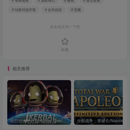
# 等角视角
# 黑暗奇幻
# 俯视
# 迷宫探索
# 玩家对战环境
# 合作战役
# 恶魔
喜欢就支持一下吧
收藏
相关推荐
坎巴拉太空计划|Kerbal Space Program|1.12.5.3190|整合全DLC
全面战争：