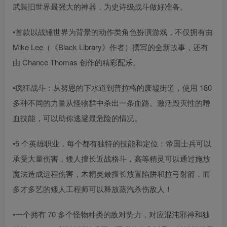
武装旧世界最强大的神器，为史诗级战斗做好准备。
•首款以战锤世界为背景的动作类角色扮演游戏，不仅拥有由
Mike Lee（《Black Library》作者）撰写的全新故事，还有
由 Chance Thomas 创作的精彩配乐。
•疯狂战斗：从努恩的下水道到普拉格的废墟街道，使用 180
多种不同的力量从怪物群中杀出一条血路。激活毁灭性的嗜
血技能，可以助你逃避最危险的情况。
•5 个英雄职业，每个都有独特的技能和定位：帝国士兵可以
承受大量伤害，矮人擅长近战格斗，高等精灵可以通过施放
魔法造成远程伤害，木精灵最擅长放置陷阱和拉弓射箭，而
多才多艺的矮人工程师可以释放蒸汽杀伤敌人！
•一个拥有 70 多个怪物种类的敌对势力，对应混沌邪神和独