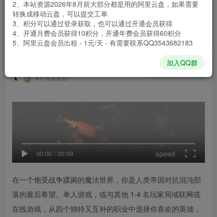
2、本站资源2026年8月前大部分都是用的阿里云盘，如果需要
登录购买
转换成移动云盘，可以提交工单
3、积分可以通过登录获取，也可以通过开通会员获得
安装包大小
22.4 GB
4、开通月费会员获得10积分，开通年费会员获得60积分
游戏本体大小
54.11 GB
5、阿里云盘会员出租 - 1元/天 - 有需要联系QQ3543682183
加入QQ群
谢箫生
关注
私信
8个月前发布
speed
00:00
/
00:09
在一个饱受战争蹂躏的魔法世界，你是人类帝国对抗混沌部
落的最后希望。单人游戏，或与其他 1-4 名玩家局域联网或
在线游戏，从四个独特又互补的职业中选择你喜欢的英雄，