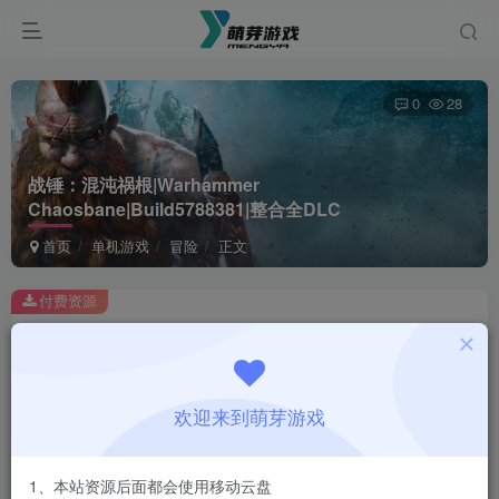
0
28
战锤：混沌祸根|Warhammer
Chaosbane|Build5788381|整合全DLC
首页
单机游戏
冒险
正文
付费资源
战锤：混沌祸根|Warhammer Chaosbane|Build5788381|整合全DLC
此内容为付费资源，请付费后查看
1
欢迎来到萌芽游戏
￥
免费
会员
1、本站资源后面都会使用移动云盘