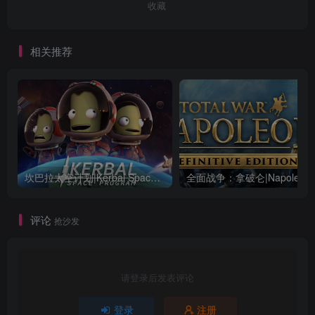
收藏
相关推荐
坎巴拉太空计划|Kerbal Space Program|1.12.5.3190|整合全DLC
全面战争：
评论
抢沙发
请登录后发表评论
登录
注册