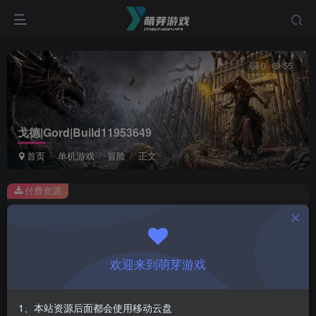
0
55
戈德|Gord|Build11953649
首页
单机游戏
冒险
正文
付费资源
戈德|Gord|Build11953649
此内容为付费资源，请付费后查看
1
欢迎来到萌芽游戏
￥
免费
会员
1、本站资源后面都会使用移动云盘