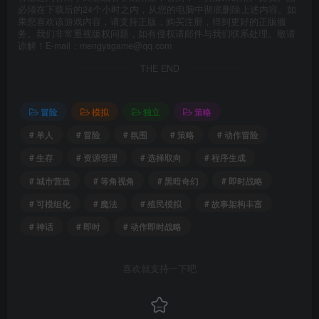
必须在下载后的24个小时之内，从您的电脑中彻底删除上述内容。如
果您喜欢该游戏内容，请支持正版，购买注册，得到更好的正版服
务。我们非常重视版权问题，如有侵权请邮件与我们联系处理。敬请
谅解！E-mail：mengyagame@qq.com
THE END
冒险
模拟
独立
策略
# 单人
# 冒险
# 氛围
# 策略
# 动作冒险
# 生存
# 资源管理
# 选择取向
# 程序生成
# 城市营造
# 等角视角
# 黑暗奇幻
# 即时战略
# 可模组化
# 魔法
# 殖民模拟
# 故事架构丰富
# 神话
# 即时
# 动作即时战略
喜欢就支持一下吧