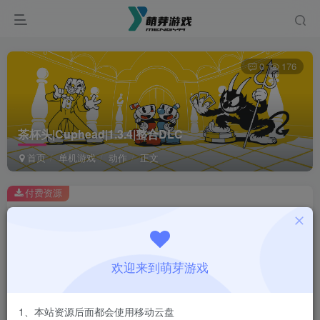
0
176
茶杯头|Cuphead|1.3.4|整合DLC
首页
单机游戏
动作
正文
付费资源
茶杯头|Cuphead|1.3.4|整合DLC
此内容为付费资源，请付费后查看
1
欢迎来到萌芽游戏
￥
免费
会员
1、本站资源后面都会使用移动云盘