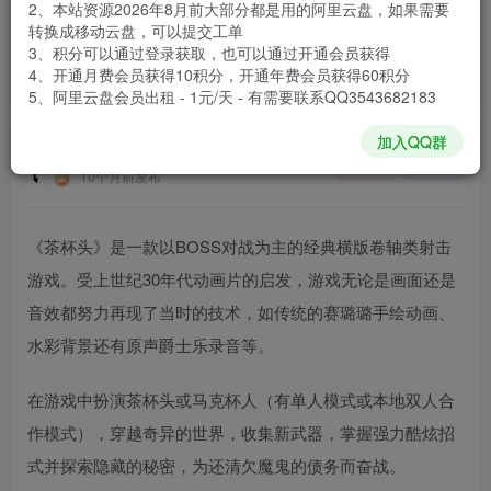
2、本站资源2026年8月前大部分都是用的阿里云盘，如果需要
登录购买
转换成移动云盘，可以提交工单
3、积分可以通过登录获取，也可以通过开通会员获得
安装包大小
4.83 GB
4、开通月费会员获得10积分，开通年费会员获得60积分
游戏本体大小
5.41 GB
5、阿里云盘会员出租 - 1元/天 - 有需要联系QQ3543682183
加入QQ群
谢箫生
关注
私信
10个月前发布
《茶杯头》是一款以BOSS对战为主的经典横版卷轴类射击
游戏。受上世纪30年代动画片的启发，游戏无论是画面还是
音效都努力再现了当时的技术，如传统的赛璐璐手绘动画、
水彩背景还有原声爵士乐录音等。
在游戏中扮演茶杯头或马克杯人（有单人模式或本地双人合
作模式），穿越奇异的世界，收集新武器，掌握强力酷炫招
式并探索隐藏的秘密，为还清欠魔鬼的债务而奋战。