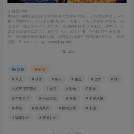
©
版权声明
本站提供的资源转载自国内外各大媒体和网络，仅供试玩体验；不得
将上述内容用于商业或者非法用途，否则，一切后果请用户自负。您
必须在下载后的24个小时之内，从您的电脑中彻底删除上述内容。如
果您喜欢该游戏内容，请支持正版，购买注册，得到更好的正版服
务。我们非常重视版权问题，如有侵权请邮件与我们联系处理。敬请
谅解！E-mail：mengyagame@qq.com
THE END
动作
独立
# 单人
# 动作
# 多人
# 独立
# 合作
# 2D
# 好评原声音轨
# 欢乐
# 彩色
# 困难
# 本地合作
# 平台游戏
# 复古
# 卡通风格
# 手绘
# 类魂系列
# 横向滚屏
# 卡通
# 弹幕射击
# 清版射击