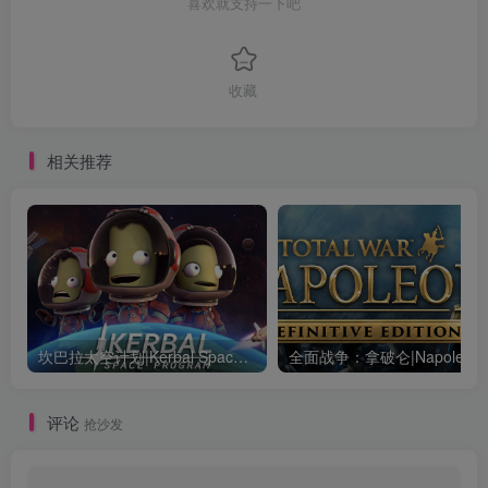
喜欢就支持一下吧
收藏
相关推荐
坎巴拉太空计划|Kerbal Space Program|1.12.5.3190|整合全DLC
全面战争：
评论
抢沙发