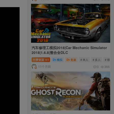
汽车修理工模拟2018|Car Mechanic Simulator
2018|1.6.8|整合全DLC
付费资源
1
模拟
竞速
# 单人
# 多人
# 模拟
￥
11个月前
0
366