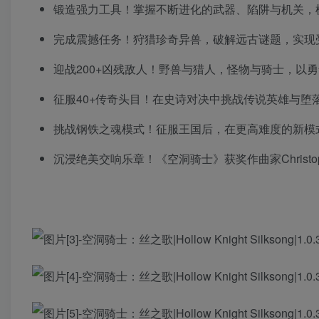
锻造强力工具！掌握不断进化的武器、陷阱与机关，
完成震撼任务！狩猎珍奇异兽，破解远古谜题，实现
迎战200+凶残敌人！野兽与猎人，怪物与骑士，以
征服40+传奇头目！在史诗对决中挑战传说英雄与堕
挑战钢铁之魂模式！征服王国后，在更高难度的新模
沉浸绝美交响乐章！《空洞骑士》获奖作曲家Christo