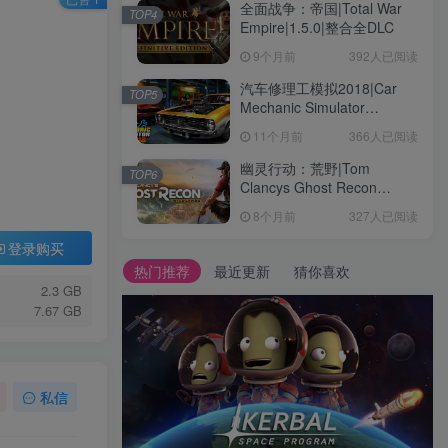
全面战争：帝国|Total War
TOP4
Empire|1.5.0|整合全DLC
9个月前
392人已阅读
汽车修理工模拟2018|Car
TOP5
Mechanic Simulator
2018|1.6.8|整合全DLC
11个月前
366人已阅读
幽灵行动：荒野|Tom
TOP6
Clancys Ghost Recon
Wildlands|4792145|整合全
8个月前
327人已阅读
DLC
登录购买
热门推荐
最近更新
猜你喜欢
2.3 GB
7.67 GB
私信