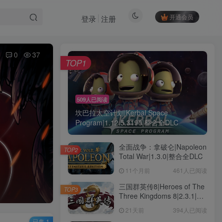
开通会员
登录
注册
0
37
TOP1
509人已阅读
坎巴拉太空计划|Kerbal Space
Program|1.12.5.3190|整合全DLC
全面战争：拿破仑|Napoleon
TOP2
Total War|1.3.0|整合全DLC
11个月前
461人已阅读
三国群英传8|Heroes of The
TOP3
Three Kingdoms 8|2.3.1|整
合全DLC
21天前
394人已阅读
已售 1