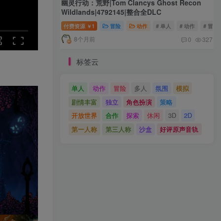
幽灵行动：荒野|Tom Clancys Ghost Recon
Wildlands|4792145|整合全DLC
付费资源
1
冒险
动作
# 单人
# 动作
# 冒险
￥
8个月前
0
327
标签云
单人
动作
冒险
多人
氛围
模拟
剧情丰富
独立
角色扮演
策略
开放世界
合作
探索
休闲
3D
2D
第一人称
第三人称
沙盒
好评原声音轨