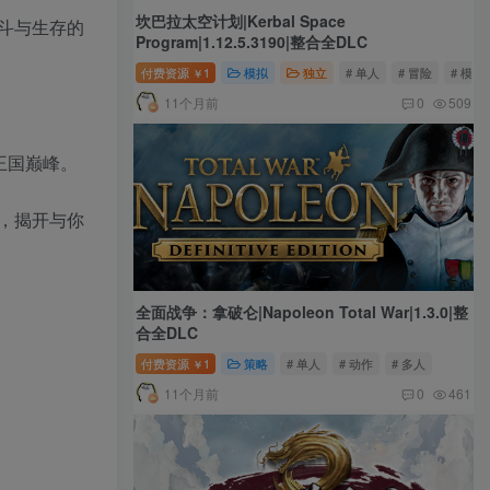
坎巴拉太空计划|Kerbal Space
斗与生存的
Program|1.12.5.3190|整合全DLC
付费资源
1
模拟
独立
# 单人
# 冒险
# 模拟
￥
11个月前
0
509
王国巅峰。
，揭开与你
全面战争：拿破仑|Napoleon Total War|1.3.0|整
合全DLC
付费资源
1
策略
# 单人
# 动作
# 多人
￥
11个月前
0
461