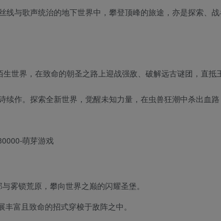
丝线与歌声统治的地下世界中，攀登顶峰的旅途，亦是探索、战
至陌生世界，在致命的朝圣之路上迎战强敌、破解远古谜团，直抵
诗续作。探索全新世界，觉醒未知力量，在虫兽狂潮中杀出血路
邦与雾锁荒原，攀向世界之巅的闪耀圣堡。
展丰富且致命的招式穿梭于敌阵之中。