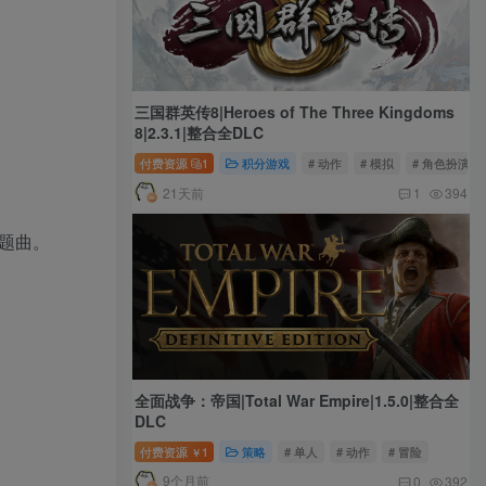
三国群英传8|Heroes of The Three Kingdoms
8|2.3.1|整合全DLC
付费资源
1
积分游戏
# 动作
# 模拟
# 角色扮演
21天前
1
394
主题曲。
全面战争：帝国|Total War Empire|1.5.0|整合全
DLC
付费资源
1
策略
# 单人
# 动作
# 冒险
￥
9个月前
0
392