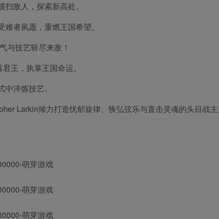
横扫敌人，探索新高处。
受难者夙愿，重燃王国希望。
勇气与技艺斩尽来敌！
落君王，执掌王国命运。
式中淬炼技艺。
pher Larkin倾力打造忧郁旋律、恢弘弦乐与直击灵魂的头目战