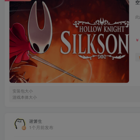
空
此
￥
安装包大小
游戏本体大小
谢箫生
1个月前发布