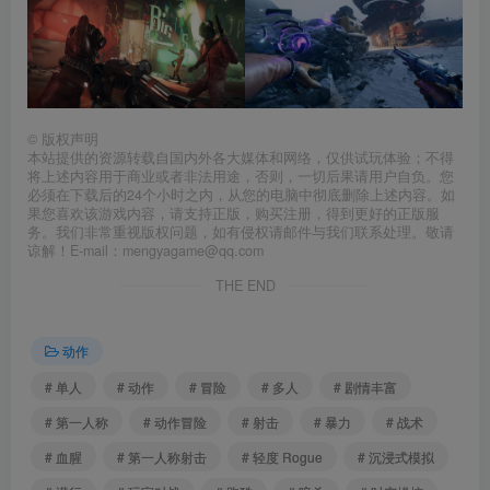
©
版权声明
本站提供的资源转载自国内外各大媒体和网络，仅供试玩体验；不得
将上述内容用于商业或者非法用途，否则，一切后果请用户自负。您
必须在下载后的24个小时之内，从您的电脑中彻底删除上述内容。如
果您喜欢该游戏内容，请支持正版，购买注册，得到更好的正版服
务。我们非常重视版权问题，如有侵权请邮件与我们联系处理。敬请
谅解！E-mail：mengyagame@qq.com
THE END
动作
# 单人
# 动作
# 冒险
# 多人
# 剧情丰富
# 第一人称
# 动作冒险
# 射击
# 暴力
# 战术
# 血腥
# 第一人称射击
# 轻度 Rogue
# 沉浸式模拟