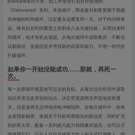
的Arkane里昂开发。此工作室曾打造好评如潮的
《Dishonored》系列。本游戏中，两名敌对刺客受困于黑礁
岛神秘的时间循环，注定要永远重复同一天。对于柯尔特来
说，唯有赶在时间重置之前刺杀八名关键目标，从而结束时
间循环，他才有机会逃脱。从每次循环中汲取教训：不断尝
试新路径、发掘信息并寻找新的武器和能力。不惜一切代价
打破循环。
如果你一开始没能成功……那就，再死一
次。
每一次新循环都是改写过去的良机。从每次过往经历中汲取
知识并灵活改变你的玩法，决定究竟该悄无声息地安然通
关，还是该肆无忌惮地持枪冲锋陷阵。在每次循环中，你将
会发现新秘密、发掘关于目标和黑礁岛的新信息，同时扩充
你的军火库。配备一系列超凡能力和残暴武器后，你可以尽
情使用它们，以引人注目且破坏力惊人的方式打倒敌人。明