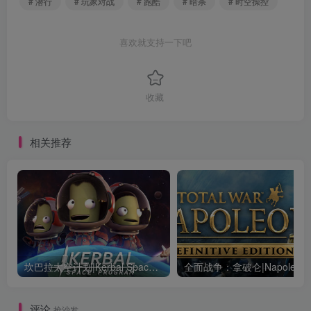
# 潜行
# 玩家对战
# 跑酷
# 暗杀
# 时空操控
喜欢就支持一下吧
收藏
相关推荐
坎巴拉太空计划|Kerbal Space Program|1.12.5.3190|整合全DLC
全面战争：
评论
抢沙发