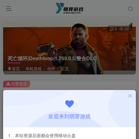
0
29
死亡循环|Deathloop|1.769.0.5|整合DLC
首页
单机游戏
动作
正文
付费资源
死亡循环|Deathloop|1.769.0.5|整合DLC
此内容为付费资源，请付费后查看
1
欢迎来到萌芽游戏
￥
免费
会员
1、本站资源后面都会使用移动云盘