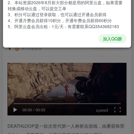
2、本站资源2026年8月前大部分都是用的阿里云盘，如果需要
登录购买
转换成移动云盘，可以提交工单
3、积分可以通过登录获取，也可以通过开通会员获得
安装包大小
29.4 GB
4、开通月费会员获得10积分，开通年费会员获得60积分
游戏本体大小
29.91 GB
5、阿里云盘会员出租 - 1元/天 - 有需要联系QQ3543682183
加入QQ群
谢箫生
关注
私信
9个月前发布
speed
00:00
/
00:03
DEATHLOOP是一款次世代第一人称射击游戏，由屡获殊荣