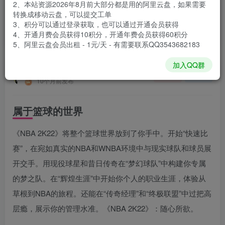
2、本站资源2026年8月前大部分都是用的阿里云盘，如果需要
登录购买
转换成移动云盘，可以提交工单
3、积分可以通过登录获取，也可以通过开通会员获得
安装包大小
109 GB
4、开通月费会员获得10积分，开通年费会员获得60积分
游戏本体大小
116.14 GB
5、阿里云盘会员出租 - 1元/天 - 有需要联系QQ3543682183
加入QQ群
谢箫生
关注
私信
10个月前发布
属于篮球的世界
《NBA 2K22》将整个篮球世界放到了你手中。开始“快速比
赛”，在宛如真实的NBA和WNBA环境中与现实球队和球员展
开交手。用现役球星和昔日传奇在“梦幻球队”中构建你专属
的梦之队。在“辉煌生涯”中开始你个人的职业生涯，体验从
草根到NBA的旅程。还能在“传奇经理”和“终极联盟”中过把高
层瘾，展示你的管理水准。《NBA 2K22》：随心所欲。