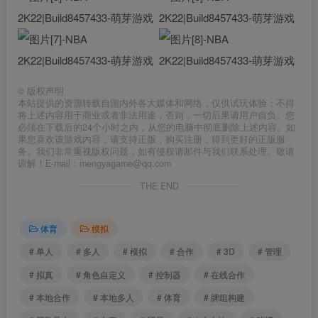
©
版权声明
本站提供的资源转载自国内外各大媒体和网络，仅供试玩体验；不得
将上述内容用于商业或者非法用途，否则，一切后果请用户自负。您
必须在下载后的24个小时之内，从您的电脑中彻底删除上述内容。如
果您喜欢该游戏内容，请支持正版，购买注册，得到更好的正版服
务。我们非常重视版权问题，如有侵权请邮件与我们联系处理。敬请
谅解！E-mail：mengyagame@qq.com
THE END
体育
模拟
# 单人
# 多人
# 模拟
# 合作
# 3D
# 管理
# 拟真
# 角色自定义
# 控制器
# 在线合作
# 本地合作
# 本地多人
# 体育
# 牌组构建