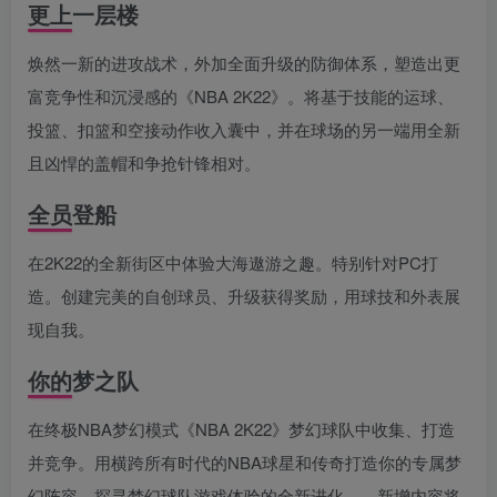
更上一层楼
焕然一新的进攻战术，外加全面升级的防御体系，塑造出更
富竞争性和沉浸感的《NBA 2K22》。将基于技能的运球、
投篮、扣篮和空接动作收入囊中，并在球场的另一端用全新
且凶悍的盖帽和争抢针锋相对。
全员登船
在2K22的全新街区中体验大海遨游之趣。特别针对PC打
造。创建完美的自创球员、升级获得奖励，用球技和外表展
现自我。
你的梦之队
在终极NBA梦幻模式《NBA 2K22》梦幻球队中收集、打造
并竞争。用横跨所有时代的NBA球星和传奇打造你的专属梦
幻阵容，探寻梦幻球队游戏体验的全新进化——新增内容将