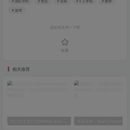
# 团队导向
# 电竞
# 贸易
# 4 人本地
# 赌博
# 篮球
喜欢就支持一下吧
收藏
相关推荐
坎巴拉太空计划|Kerbal Space Program|1.12.5.3190|整合全DLC
全面战争：