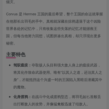
烟灭。
Corvus 是 Hermes 王国的最后希望，整个王国的命运就掌握
在他那长出羽毛的手中。真相就深藏在掠鸦遗落于这个凶险
世界各处的记忆中，只有收集这些失落的记忆才能拯救王
国，但每当他努力回想，试图拼凑出真相，却只浮现出更多
秘密。
主要特色
驾驭瘟疫：
夺取骇人头目和强大敌人身上的瘟疫武器，
将其化作致命武器使用。唯有“以其人之道，还治其人之
身”，才能抵挡这个兴盛一时的王国陷入黑暗后潜藏其中
的魔物。
化身渡鸦：
在战斗中化成渡鸦型态，将羽毛如匕首般丢
出打断敌人的攻势，并像猛禽般迅速了结敌人。