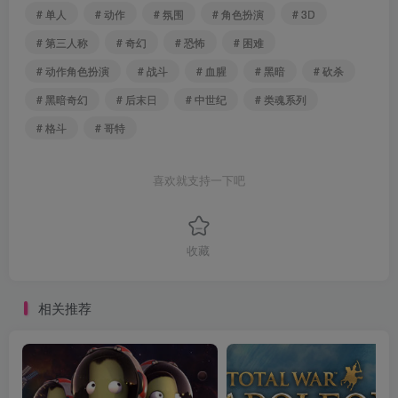
# 单人
# 动作
# 氛围
# 角色扮演
# 3D
# 第三人称
# 奇幻
# 恐怖
# 困难
# 动作角色扮演
# 战斗
# 血腥
# 黑暗
# 砍杀
# 黑暗奇幻
# 后末日
# 中世纪
# 类魂系列
# 格斗
# 哥特
喜欢就支持一下吧
收藏
相关推荐