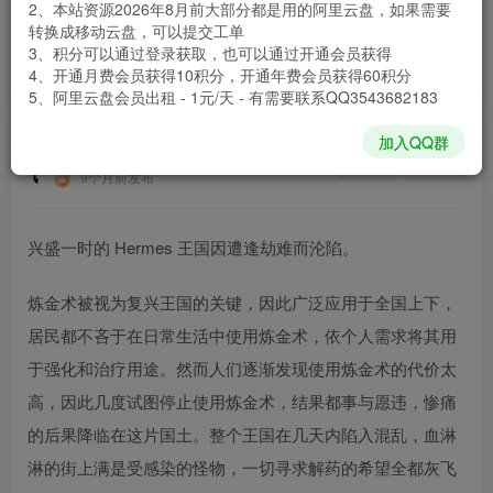
2、本站资源2026年8月前大部分都是用的阿里云盘，如果需要
登录购买
转换成移动云盘，可以提交工单
3、积分可以通过登录获取，也可以通过开通会员获得
安装包大小
6.04 GB
4、开通月费会员获得10积分，开通年费会员获得60积分
游戏本体大小
11.47 GB
5、阿里云盘会员出租 - 1元/天 - 有需要联系QQ3543682183
加入QQ群
谢箫生
关注
私信
9个月前发布
兴盛一时的 Hermes 王国因遭逢劫难而沦陷。
炼金术被视为复兴王国的关键，因此广泛应用于全国上下，
居民都不吝于在日常生活中使用炼金术，依个人需求将其用
于强化和治疗用途。然而人们逐渐发现使用炼金术的代价太
高，因此几度试图停止使用炼金术，结果都事与愿违，惨痛
的后果降临在这片国土。整个王国在几天内陷入混乱，血淋
淋的街上满是受感染的怪物，一切寻求解药的希望全都灰飞