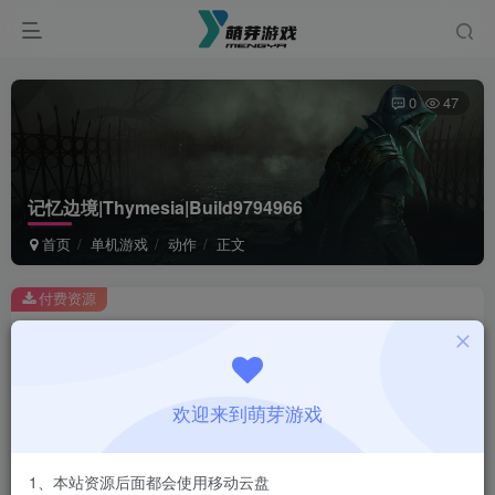
0
47
记忆边境|Thymesia|Build9794966
首页
单机游戏
动作
正文
付费资源
记忆边境|Thymesia|Build9794966
此内容为付费资源，请付费后查看
1
欢迎来到萌芽游戏
￥
免费
会员
1、本站资源后面都会使用移动云盘