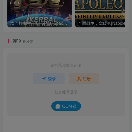
坎巴拉太空计划|Kerbal Space Program|1.12.5.3190|整合全DLC
全面战争：
评论
抢沙发
请登录后发表评论
登录
注册
社交账号登录
QQ登录