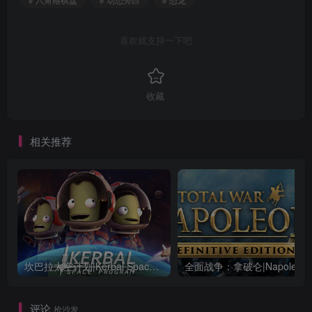
喜欢就支持一下吧
收藏
相关推荐
坎巴拉太空计划|Kerbal Space Program|1.12.5.3190|整合全DLC
全面战争：
评论
抢沙发