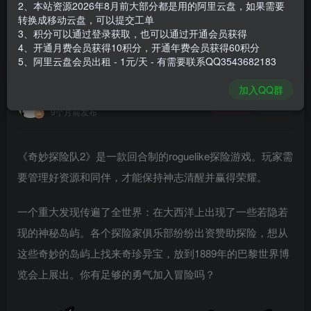
2、本站资源2026年8月前大部分都是用的阿里云盘，如果需要
登录购买
转换成移动云盘，可以提交工单
3、积分可以通过登录获取，也可以通过开通会员获得
安装包大小
2.09 GB
4、开通月费会员获得10积分，开通年费会员获得60积分
游戏本体大小
2.92 GB
5、阿里云盘会员出租 - 1元/天 - 有需要联系QQ3543682183
加入QQ群
谢箫生
关注
私信
9个月前发布
《奇妙探险队2》是一款回合制的roguelike探险游戏。玩家需
要管理好资源和同伴，才能保持神志清醒并赢得荣耀。
一个重大发现传遍了全世界：在大西洋上出现了一些若隐若
现的神秘岛屿。各个探险家俱乐部纷纷出资赞助探险，想从
这些奇妙的岛屿上找来奇珍异宝，放到1889年的巴黎世界博
览会上展出。你有足够的勇气加入冒险吗？