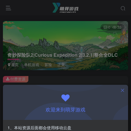
0
33
奇妙探险队2|Curious Expedition 2|3.2.1|整合全DLC
首页
单机游戏
冒险
正文
付费资源
奇妙探险队2|Curious Expedition 2|3.2.1|整合全DLC
此内容为付费资源，请付费后查看
1
欢迎来到萌芽游戏
￥
免费
会员
1、本站资源后面都会使用移动云盘