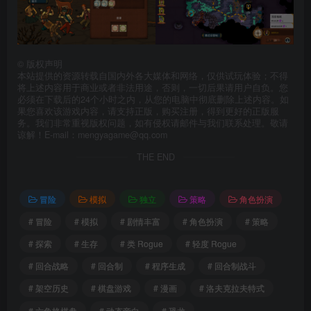
©
版权声明
本站提供的资源转载自国内外各大媒体和网络，仅供试玩体验；不得
将上述内容用于商业或者非法用途，否则，一切后果请用户自负。您
必须在下载后的24个小时之内，从您的电脑中彻底删除上述内容。如
果您喜欢该游戏内容，请支持正版，购买注册，得到更好的正版服
务。我们非常重视版权问题，如有侵权请邮件与我们联系处理。敬请
谅解！E-mail：mengyagame@qq.com
THE END
冒险
模拟
独立
策略
角色扮演
# 冒险
# 模拟
# 剧情丰富
# 角色扮演
# 策略
# 探索
# 生存
# 类 Rogue
# 轻度 Rogue
# 回合战略
# 回合制
# 程序生成
# 回合制战斗
# 架空历史
# 棋盘游戏
# 漫画
# 洛夫克拉夫特式
# 六角格棋盘
# 动态旁白
# 恐龙