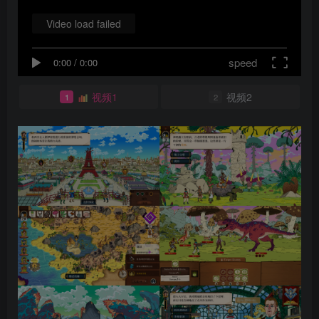
Video load failed
speed
0:00
/
0:00
视频1
视频2
1
2