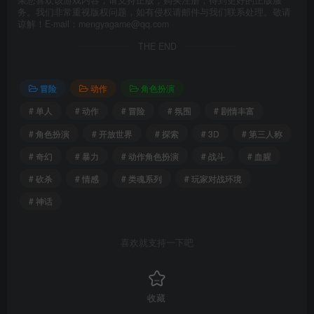
务。我们非常重视版权问题，如有侵权请邮件与我们联系处理。敬请
谅解！E-mail：mengyagame@qq.com
THE END
冒险
动作
角色扮演
# 单人
# 动作
# 冒险
# 氛围
# 剧情丰富
# 角色扮演
# 开放世界
# 探索
# 3D
# 第三人称
# 奇幻
# 暴力
# 动作角色扮演
# 战斗
# 血腥
# 砍杀
# 情感
# 类魂系列
# 玩家对战环境
# 神话
喜欢就支持一下吧
收藏