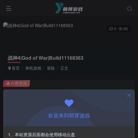
0
62
战神4|God of War|Build11168363
首页
单机游戏
冒险
正文
付费资源
战神4|God of War|Build11168363
此内容为付费资源，请付费后查看
1
欢迎来到萌芽游戏
￥
免费
会员
1、本站资源后面都会使用移动云盘