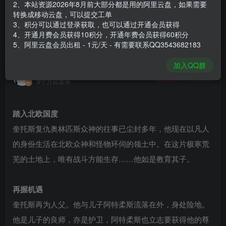
2、本站资源2026年8月前大部分都是用的阿里云盘，如果需要
登录购买
转换成移动云盘，可以提交工单
3、积分可以通过登录获取，也可以通过开通会员获得
安装包大小
39.9 GB
4、开通月费会员获得10积分，开通年费会员获得60积分
游戏本体大小
64.2 GB
5、阿里云盘会员出租 - 1元/天 - 有需要联系QQ3543682183
加入QQ群
谢箫生
关注
私信
8个月前发布
踏入北欧国度
奎托斯复仇奥林匹斯众神的往事已尘封多年，他现在以凡人
的身份生活在北欧众神和怪物环伺的领土中。在这片极寒荒
芜的土地上，唯有战斗方能生存……他如是教育其子。
再握机遇
奎托斯再为人父。他与儿子阿特柔斯流落在外，身处险地。
他是儿子的良师，亦是护卫，阿特柔斯也立志要获得他的尊