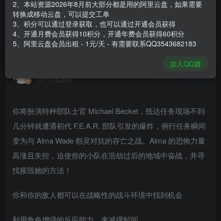
2、本站资源2026年8月前大部分都是用的阿里云盘，如果需要
登录购买
转换成移动云盘，可以提交工单
3、积分可以通过登录获取，也可以通过开通会员获得
安装包大小
14.4 GB
4、开通月费会员获得10积分，开通年费会员获得60积分
游戏本体大小
14.63 GB
5、阿里云盘会员出租 - 1元/天 - 有需要联系QQ3543682183
加入QQ群
谢箫生
关注
私信
10个月前发布
你将扮演特种部队士官 Michael Becket，抵达任务现场不到
几分钟就遭遇初代 F.E.A.R. 部队引发的爆炸，例行任务瞬间
变为与 Alma Wade 怨灵对抗的存亡之战。Alma 的恐怖力量
高涨且失控，迫使你的小队在浩劫过后的地域中奋战，并寻
找摧毁她的方法！
你和你的敌人都可以在战略性的战斗环境中找到机会
利用角色增强的反应能力，来减缓时间