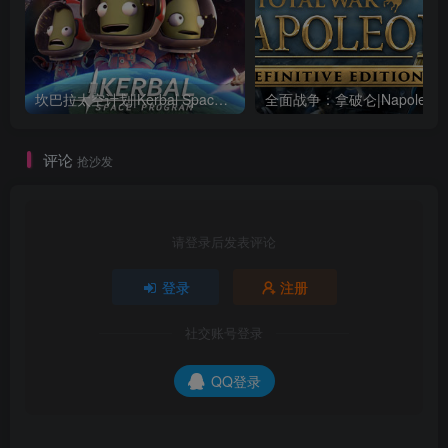
坎巴拉太空计划|Kerbal Space Program|1.12.5.3190|整合全DLC
全面战争：
评论
抢沙发
请登录后发表评论
登录
注册
社交账号登录
QQ登录