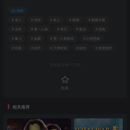
动作
# 单人
# 动作
# 多人
# 氛围
# 剧情丰富
# 合作
# 第一人称
# 科幻
# 射击
# 恐怖
# 暴力
# 血腥
# 第一人称射击
# 心理恐怖
# 经典
# 机甲
# 子弹时间
# 续作
# 突发惊吓
喜欢就支持一下吧
收藏
相关推荐