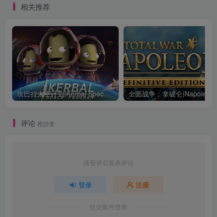
相关推荐
坎巴拉太空计划|Kerbal Space Program|1.12.5.3190|整合全DLC
全面战争：
评论
抢沙发
请登录后发表评论
登录
注册
社交账号登录