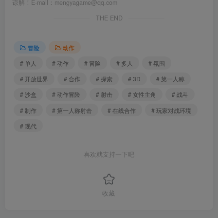
谅解！E-mail：mengyagame@qq.com
THE END
冒险
动作
# 单人
# 动作
# 冒险
# 多人
# 氛围
# 开放世界
# 合作
# 探索
# 3D
# 第一人称
# 沙盒
# 动作冒险
# 射击
# 女性主角
# 战斗
# 制作
# 第一人称射击
# 在线合作
# 玩家对战环境
# 现代
喜欢就支持一下吧
收藏