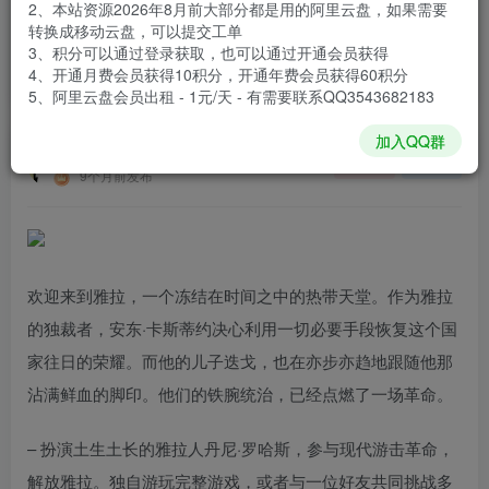
2、本站资源2026年8月前大部分都是用的阿里云盘，如果需要
登录购买
转换成移动云盘，可以提交工单
3、积分可以通过登录获取，也可以通过开通会员获得
安装包大小
118 GB
4、开通月费会员获得10积分，开通年费会员获得60积分
游戏本体大小
130.71 GB
5、阿里云盘会员出租 - 1元/天 - 有需要联系QQ3543682183
加入QQ群
谢箫生
关注
私信
9个月前发布
欢迎来到雅拉，一个冻结在时间之中的热带天堂。作为雅拉
的独裁者，安东·卡斯蒂约决心利用一切必要手段恢复这个国
家往日的荣耀。而他的儿子迭戈，也在亦步亦趋地跟随他那
沾满鲜血的脚印。他们的铁腕统治，已经点燃了一场革命。
– 扮演土生土长的雅拉人丹尼·罗哈斯，参与现代游击革命，
解放雅拉。独自游玩完整游戏，或者与一位好友共同挑战多