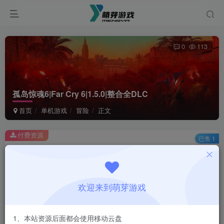
0
113
孤岛惊魂6|Far Cry 6|1.5.0|整合全DLC
首页
单机游戏
冒险
正文
付费资源
已售 1
孤岛惊魂6|Far Cry 6|1.5.0|整合全DLC
此内容为付费资源，请付费后查看
1
欢迎来到萌芽游戏
￥
免费
会员
1、本站资源后面都会使用移动云盘