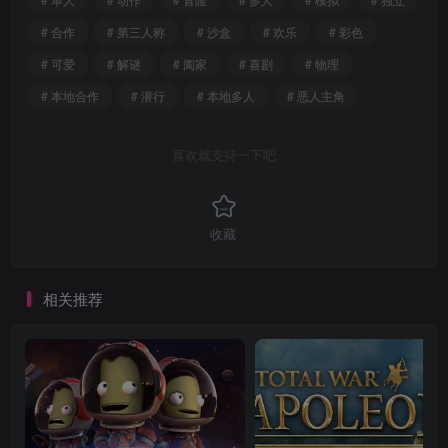
# 合作
# 第三人称
# 沙盒
# 欢乐
# 彩色
# 可爱
# 解谜
# 阖家
# 喜剧
# 物理
# 本地合作
# 潜行
# 本地多人
# 恶人主角
喜欢就支持一下吧
收藏
相关推荐