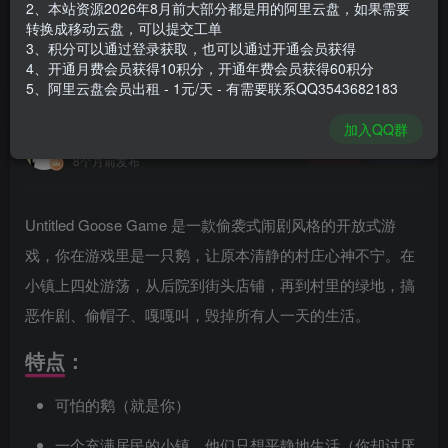
2、本站资源2026年8月前大部分都是用的阿里云盘，如果需要
登录购买
转换成移动云盘，可以提交工单
3、积分可以通过登录获取，也可以通过开通会员获得
安装包大小
357 MB
4、开通月费会员获得10积分，开通年费会员获得60积分
游戏本体大小
837.7 MB
5、阿里云盘会员出租 - 1元/天 - 有需要联系QQ3543682183
加入QQ群
谢箫生
关注
私信
8个月前发布
Untitled Goose Game 是一款偷袭式闹剧风格的开放式游
戏，你在游戏里是一只鹅，让原本清静的村庄心神不宁。在
小镇上四处游荡，从后院到街头店铺，再到村里的绿地，搞
恶作剧、偷帽子、嘎嘎叫，毁掉所有人一天的生活。
特点：
可怕的鹅（就是你）
一个充满居民的小镇，他们只想平静地生活（你却讨厌