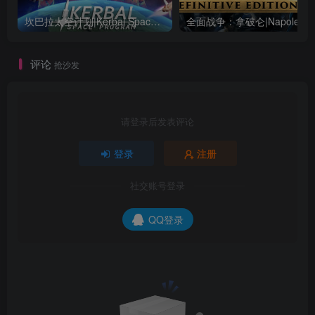
坎巴拉太空计划|Kerbal Space Program|1.12.5.3190|整合全DLC
全面战争：
评论
抢沙发
请登录后发表评论
登录
注册
社交账号登录
QQ登录