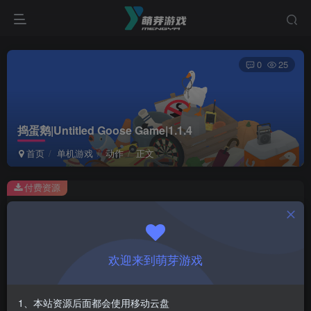
0
25
捣蛋鹅|Untitled Goose Game|1.1.4
首页
单机游戏
动作
正文
付费资源
捣蛋鹅|Untitled Goose Game|1.1.4
此内容为付费资源，请付费后查看
1
欢迎来到萌芽游戏
￥
免费
会员
1、本站资源后面都会使用移动云盘