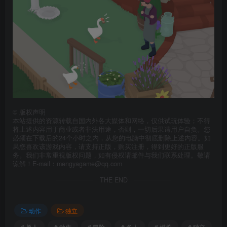
©
版权声明
本站提供的资源转载自国内外各大媒体和网络，仅供试玩体验；不得
将上述内容用于商业或者非法用途，否则，一切后果请用户自负。您
必须在下载后的24个小时之内，从您的电脑中彻底删除上述内容。如
果您喜欢该游戏内容，请支持正版，购买注册，得到更好的正版服
务。我们非常重视版权问题，如有侵权请邮件与我们联系处理。敬请
谅解！E-mail：mengyagame@qq.com
THE END
动作
独立
# 单人
# 动作
# 冒险
# 多人
# 模拟
# 独立