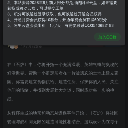
2、本站资源2026年8月前大部分都是用的阿里云盘，如果需要
登录购买
转换成移动云盘，可以提交工单
3、积分可以通过登录获取，也可以通过开通会员获得
安装包大小
930 MB
4、开通月费会员获得10积分，开通年费会员获得60积分
游戏本体大小
1.64 GB
5、阿里云盘会员出租 - 1元/天 - 有需要联系QQ3543682183
加入QQ群
谢箫生
关注
私信
10个月前发布
在《石炉》中，你将开拓一个充满温暖、英雄气概与奥秘的
鲜活世界。帮助一小群定居者在一片被遗忘的土地上建立家
园。你需要建立食物供给、建造住所、保护你的人民、关注
他们的情绪，并找到发展壮大之道，同时应对每一步的挑
战。
从程序生成的地形和动态AI遭遇事件开始，《石炉》将社区
管理与战斗同无限的建造可能性相结合。游戏设计为在每个