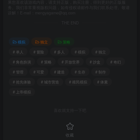
果您喜欢该游戏内容，请支持正版，购买注册，得到更好的正版服
务。我们非常重视版权问题，如有侵权请邮件与我们联系处理。敬请
谅解！E-mail：mengyagame@qq.com
THE END
模拟
独立
策略
# 单人
# 冒险
# 多人
# 模拟
# 独立
# 角色扮演
# 策略
# 开放世界
# 沙盒
# 奇幻
# 管理
# 可爱
# 建造
# 生存
# 制作
# 抢先体验
# 城市营造
# 殖民模拟
# 体素
# 上帝模拟
喜欢就支持一下吧
收藏