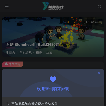
0
49
石炉|Stonehearth|Build3480711
首页
单机游戏
模拟
正文
付费资源
石炉|Stonehearth|Build3480711
此内容为付费资源，请付费后查看
1
欢迎来到萌芽游戏
￥
免费
会员
1、本站资源后面都会使用移动云盘