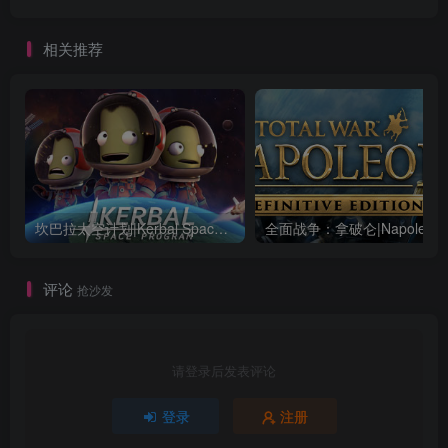
相关推荐
坎巴拉太空计划|Kerbal Space Program|1.12.5.3190|整合全DLC
全面战争：
评论
抢沙发
请登录后发表评论
登录
注册