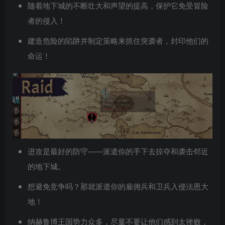
随着地下城的不断壮大和声望的提高，保护它免受冒险
者的侵入！
建造危险的陷阱并制定策略来抓住突袭者，封印他们的
命运！
进攻是最好的防守——派遣你的手下去掠夺和袭击邻近
的地下城。
想避免竞争吗？那就派遣你的雇佣兵和卫兵入侵法恩大
地！
纳赫鲁博王国势力众多，尽量不要让他们感到太挫败，