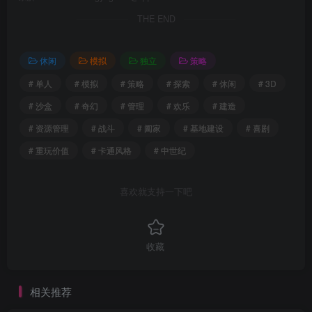
THE END
休闲
模拟
独立
策略
# 单人
# 模拟
# 策略
# 探索
# 休闲
# 3D
# 沙盒
# 奇幻
# 管理
# 欢乐
# 建造
# 资源管理
# 战斗
# 阖家
# 基地建设
# 喜剧
# 重玩价值
# 卡通风格
# 中世纪
喜欢就支持一下吧
收藏
相关推荐