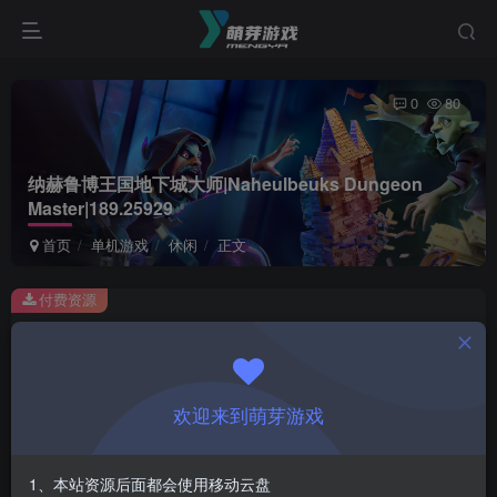
0
80
纳赫鲁博王国地下城大师|Naheulbeuks Dungeon
Master|189.25929
首页
单机游戏
休闲
正文
付费资源
纳赫鲁博王国地下城大师|Naheulbeuks Dungeon Master|189.25929
此内容为付费资源，请付费后查看
1
欢迎来到萌芽游戏
￥
免费
会员
1、本站资源后面都会使用移动云盘