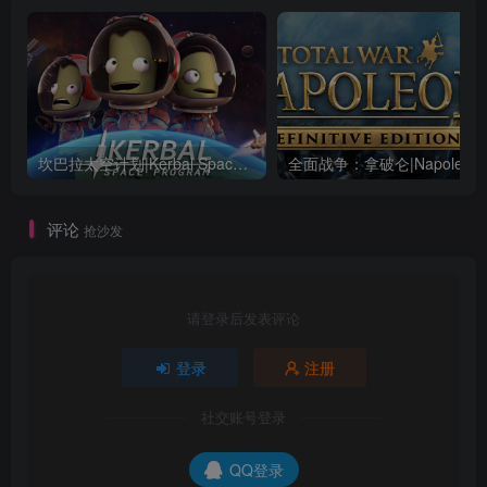
坎巴拉太空计划|Kerbal Space Program|1.12.5.3190|整合全DLC
全面战争：
评论
抢沙发
请登录后发表评论
登录
注册
社交账号登录
QQ登录