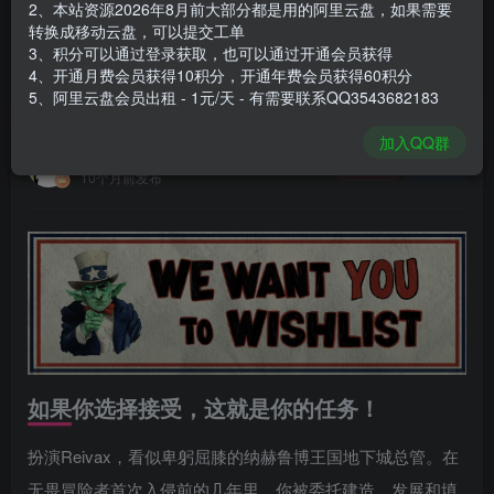
2、本站资源2026年8月前大部分都是用的阿里云盘，如果需要
登录购买
转换成移动云盘，可以提交工单
3、积分可以通过登录获取，也可以通过开通会员获得
安装包大小
3.87 GB
4、开通月费会员获得10积分，开通年费会员获得60积分
游戏本体大小
4.42 GB
5、阿里云盘会员出租 - 1元/天 - 有需要联系QQ3543682183
加入QQ群
谢箫生
关注
私信
10个月前发布
如果你选择接受，这就是你的任务！
扮演Reivax，看似卑躬屈膝的纳赫鲁博王国地下城总管。在
无畏冒险者首次入侵前的几年里，你被委托建造、发展和填