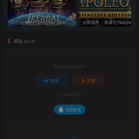
坎巴拉太空计划|Kerbal Space Program|1.12.5.3190|整合全DLC
全面战争：
评论
抢沙发
请登录后发表评论
登录
注册
社交账号登录
QQ登录