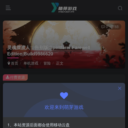
0
63
灵魂摆渡人：告别版|Spiritfarer Farewell
Edition|Build9986620
首页
单机游戏
冒险
正文
付费资源
灵魂摆渡人：告别版|Spiritfarer Farewell Edition|Build9986620
此内容为付费资源，请付费后查看
1
欢迎来到萌芽游戏
￥
免费
会员
1、本站资源后面都会使用移动云盘