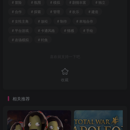
# 冒险
# 氛围
# 模拟
# 剧情丰富
# 独立
# 合作
# 探索
# 管理
# 欢乐
# 建造
# 女性主角
# 放松
# 制作
# 本地合作
# 平台游戏
# 卡通风格
# 情感
# 手绘
# 农场模拟
# 钓鱼
喜欢就支持一下吧
收藏
相关推荐