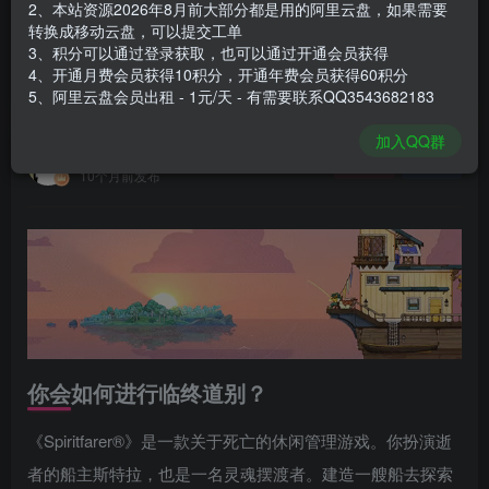
2、本站资源2026年8月前大部分都是用的阿里云盘，如果需要
登录购买
转换成移动云盘，可以提交工单
3、积分可以通过登录获取，也可以通过开通会员获得
安装包大小
1.73 GB
4、开通月费会员获得10积分，开通年费会员获得60积分
游戏本体大小
6.03 GB
5、阿里云盘会员出租 - 1元/天 - 有需要联系QQ3543682183
加入QQ群
谢箫生
关注
私信
10个月前发布
你会如何进行临终道别？
《Spiritfarer®》是一款关于死亡的休闲管理游戏。你扮演逝
者的船主斯特拉，也是一名灵魂摆渡者。建造一艘船去探索