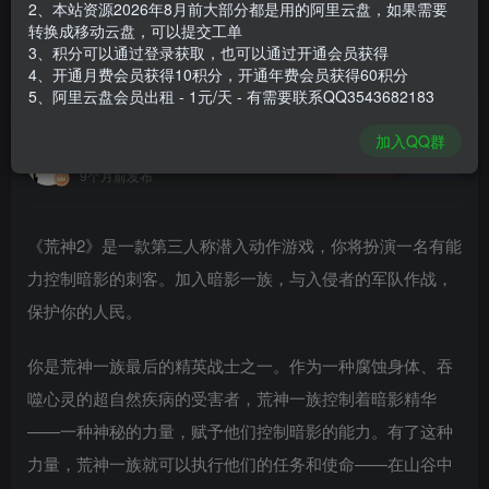
2、本站资源2026年8月前大部分都是用的阿里云盘，如果需要
登录购买
转换成移动云盘，可以提交工单
3、积分可以通过登录获取，也可以通过开通会员获得
安装包大小
5.1 GB
4、开通月费会员获得10积分，开通年费会员获得60积分
游戏本体大小
8.77 GB
5、阿里云盘会员出租 - 1元/天 - 有需要联系QQ3543682183
加入QQ群
谢箫生
关注
私信
9个月前发布
《荒神2》是一款第三人称潜入动作游戏，你将扮演一名有能
力控制暗影的刺客。加入暗影一族，与入侵者的军队作战，
保护你的人民。
你是荒神一族最后的精英战士之一。作为一种腐蚀身体、吞
噬心灵的超自然疾病的受害者，荒神一族控制着暗影精华
——一种神秘的力量，赋予他们控制暗影的能力。有了这种
力量，荒神一族就可以执行他们的任务和使命——在山谷中