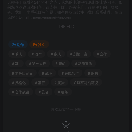
必须在下载后的24个小时之内，从您的电脑中彻底删除上述内容。如
果您喜欢该游戏内容，请支持正版，购买注册，得到更好的正版服
务。我们非常重视版权问题，如有侵权请邮件与我们联系处理。敬请
谅解！E-mail：mengyagame@qq.com
THE END
动作
独立
# 单人
# 动作
# 多人
# 剧情丰富
# 合作
# 3D
# 第三人称
# 奇幻
# 动作冒险
# 角色自定义
# 战斗
# 在线合作
# 黑暗
# 风格化
# 潜行
# 魔法
# 玩家对战环境
# 合作战役
# 忍者
# 暗杀
喜欢就支持一下吧