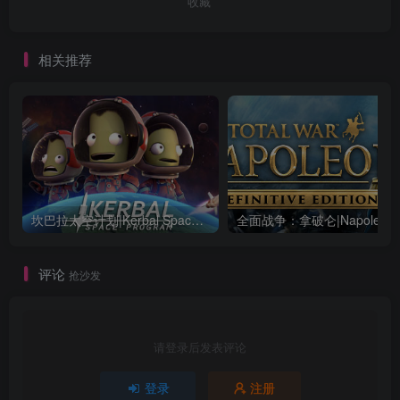
收藏
相关推荐
坎巴拉太空计划|Kerbal Space Program|1.12.5.3190|整合全DLC
全面战争：
评论
抢沙发
请登录后发表评论
登录
注册