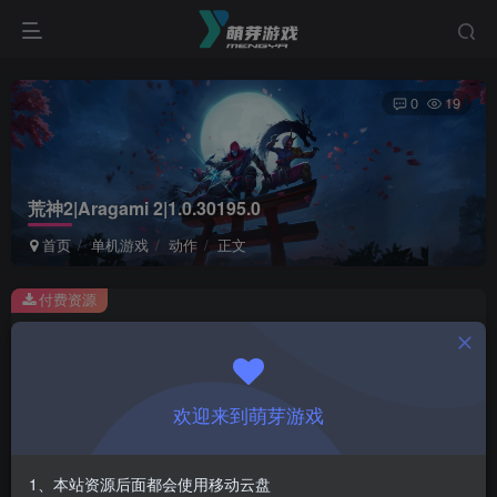
0
19
荒神2|Aragami 2|1.0.30195.0
首页
单机游戏
动作
正文
付费资源
荒神2|Aragami 2|1.0.30195.0
此内容为付费资源，请付费后查看
1
欢迎来到萌芽游戏
￥
免费
会员
1、本站资源后面都会使用移动云盘