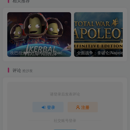
相关推荐
坎巴拉太空计划|Kerbal Space Program|1.12.5.3190|整合全DLC
全面战争：
评论
抢沙发
请登录后发表评论
登录
注册
社交账号登录