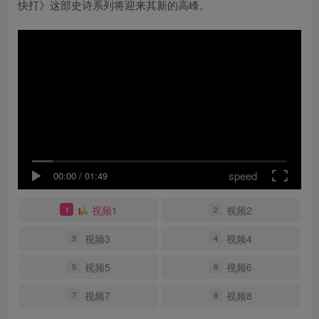
快打》这部史诗系列将迎来其新的高峰。
speed
00:00
/
01:49
视频1
视频2
1
2
视频3
视频4
3
4
视频5
视频6
5
6
视频7
视频8
7
8