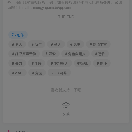
务。我们非常重视版权问题，如有侵权请邮件与我们联系处理。敬请
谅解！E-mail：mengyagame@qq.com
THE END
动作
# 单人
# 动作
# 多人
# 氛围
# 剧情丰富
# 好评原声音轨
# 可爱
# 角色自定义
# 恐怖
# 暴力
# 血腥
# 本地多人
# 街机
# 格斗
# 2.5D
# 竞技
# 2D 格斗
喜欢就支持一下吧
收藏