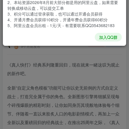
2、本站资源2026年8月前大部分都是用的阿里云盘，如果需要
登录购买
转换成移动云盘，可以提交工单
3、积分可以通过登录获取，也可以通过开通会员获得
安装包大小
106 GB
4、开通月费会员获得10积分，开通年费会员获得60积分
游戏本体大小
108.72 GB
5、阿里云盘会员出租 - 1元/天 - 有需要联系QQ3543682183
加入QQ群
谢箫生
关注
私信
9个月前发布
《真人快打》经典系列隆重回归，现在就来一睹这叹为观止
的新作吧。
全新“自定义角色模板”功能可让你以史无前例的方式自定义
战士，打造完全属于你的角色。全新图形引擎将细腻呈现每
个碎颅爆眼的精彩时刻，让你如同身历其境般地体验每个细
节。伴随着一直以来脍炙人口的电影剧情模式，再加上一众
全新以及重磅回归的经典战士，在推出25周年之际，《真人