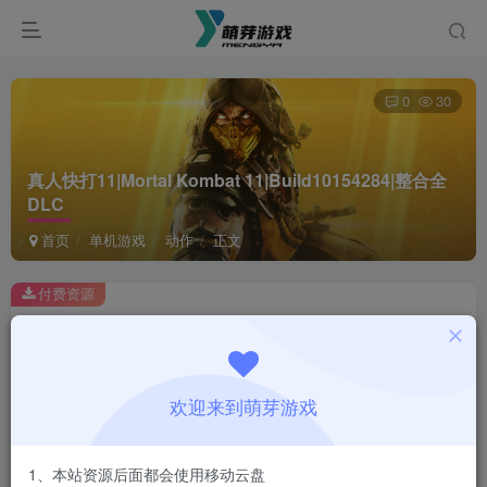
0
30
真人快打11|Mortal Kombat 11|Build10154284|整合全
DLC
首页
单机游戏
动作
正文
付费资源
真人快打11|Mortal Kombat 11|Build10154284|整合全DLC
此内容为付费资源，请付费后查看
1
欢迎来到萌芽游戏
￥
免费
会员
1、本站资源后面都会使用移动云盘