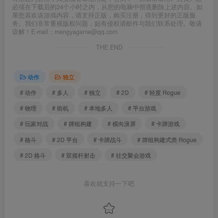
必须在下载后的24个小时之内，从您的电脑中彻底删除上述内容。如
果您喜欢该游戏内容，请支持正版，购买注册，得到更好的正版服
务。我们非常重视版权问题，如有侵权请邮件与我们联系处理。敬请
谅解！E-mail：mengyagame@qq.com
THE END
动作
独立
# 动作
# 多人
# 独立
# 2D
# 轻度 Rogue
# 物理
# 街机
# 本地多人
# 平台游戏
# 玩家对战
# 牌组构建
# 横向滚屏
# 卡牌游戏
# 格斗
# 2D 平台
# 卡牌战斗
# 牌组构建式类 Rogue
# 2D 格斗
# 双摇杆射击
# 社交聚会游戏
喜欢就支持一下吧