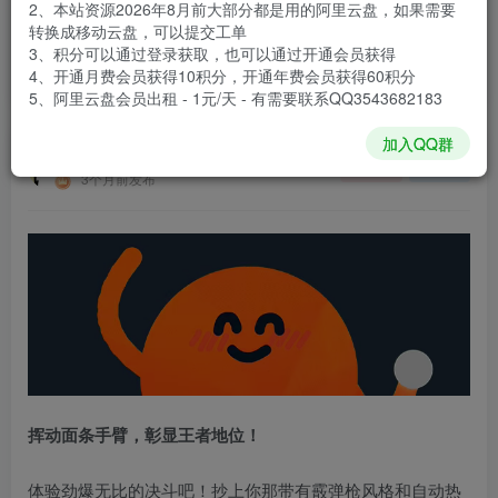
2、本站资源2026年8月前大部分都是用的阿里云盘，如果需要
登录购买
转换成移动云盘，可以提交工单
3、积分可以通过登录获取，也可以通过开通会员获得
安装包大小
353 MB
4、开通月费会员获得10积分，开通年费会员获得60积分
游戏本体大小
931.4 MB
5、阿里云盘会员出租 - 1元/天 - 有需要联系QQ3543682183
加入QQ群
谢箫生
关注
私信
3个月前发布
挥动面条手臂，彰显王者地位！
体验劲爆无比的决斗吧！抄上你那带有霰弹枪风格和自动热