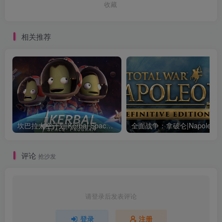
收藏
相关推荐
坎巴拉太空计划|Kerbal Space Program|1.12.5.3190|整合全DLC
全面战争：
评论
抢沙发
请登录后发表评论
登录
注册