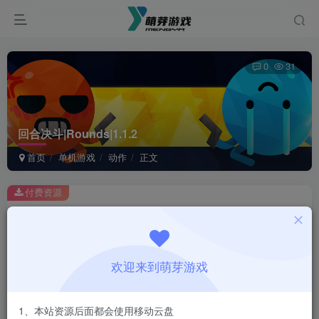
0
31
回合决斗|Rounds|1.1.2
首页
单机游戏
动作
正文
付费资源
回合决斗|Rounds|1.1.2
此内容为付费资源，请付费后查看
1
欢迎来到萌芽游戏
￥
免费
会员
1、本站资源后面都会使用移动云盘