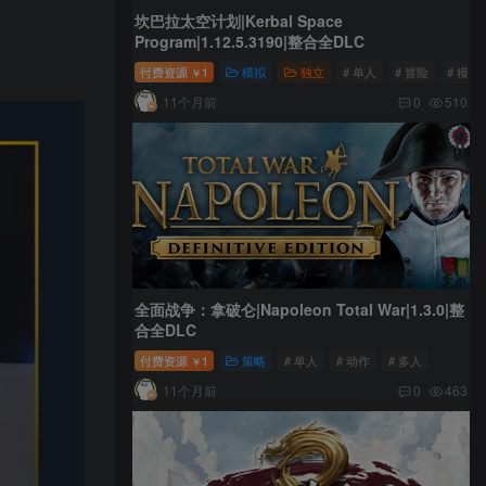
坎巴拉太空计划|Kerbal Space
Program|1.12.5.3190|整合全DLC
付费资源
1
模拟
独立
# 单人
# 冒险
# 模拟
￥
11个月前
0
510
全面战争：拿破仑|Napoleon Total War|1.3.0|整
合全DLC
付费资源
1
策略
# 单人
# 动作
# 多人
￥
11个月前
0
463