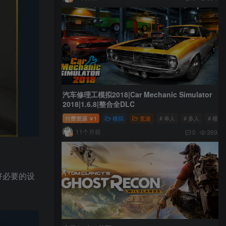
汽车修理工模拟2018|Car Mechanic Simulator
2018|1.6.8|整合全DLC
付费资源
1
模拟
竞速
# 单人
# 多人
# 模拟
￥
11个月前
0
369
好必要的设