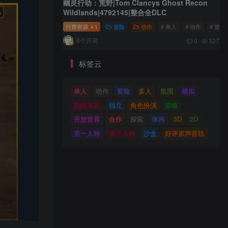
幽灵行动：荒野|Tom Clancys Ghost Recon
Wildlands|4792145|整合全DLC
付费资源
1
冒险
动作
# 单人
# 动作
# 冒险
￥
8个月前
0
327
标签云
单人
动作
冒险
多人
氛围
模拟
剧情丰富
独立
角色扮演
策略
开放世界
合作
探索
休闲
3D
2D
第一人称
第三人称
沙盒
好评原声音轨