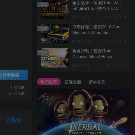
全面战争：帝国|Total War
TOP4
Empire|1.5.0|整合全DLC
9个月前
394人已阅读
汽车修理工模拟2018|Car
TOP5
Mechanic Simulator
2018|1.6.8|整合全DLC
11个月前
369人已阅读
幽灵行动：荒野|Tom
TOP6
Clancys Ghost Recon
Wildlands|4792145|整合全
8个月前
327人已阅读
DLC
登录购买
热门推荐
最近更新
猜你喜欢
7.57 GB
13.67 GB
私信