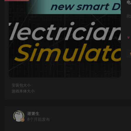
电
此
￥
安装包大小
游戏本体大小
谢箫生
8个月前发布