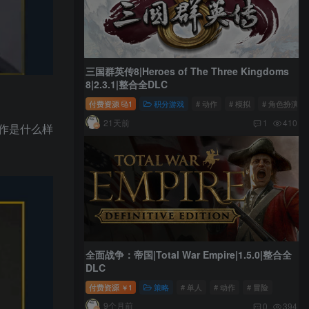
三国群英传8|Heroes of The Three Kingdoms
8|2.3.1|整合全DLC
付费资源
1
积分游戏
# 动作
# 模拟
# 角色扮演
21天前
1
410
作是什么样
全面战争：帝国|Total War Empire|1.5.0|整合全
DLC
付费资源
1
策略
# 单人
# 动作
# 冒险
￥
9个月前
0
394