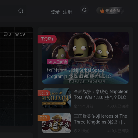
开通会员
登录
注册
0
59
TOP1
510人已阅读
坎巴拉太空计划|Kerbal Space
Program|1.12.5.3190|整合全DLC
全面战争：拿破仑|Napoleon
TOP2
Total War|1.3.0|整合全DLC
11个月前
463人已阅读
三国群英传8|Heroes of The
TOP3
Three Kingdoms 8|2.3.1|整
合全DLC
21天前
410人已阅读