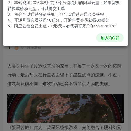
2、本站资源2026年8月前大部分都是用的阿里云盘，如果需要
登录购买
转换成移动云盘，可以提交工单
3、积分可以通过登录获取，也可以通过开通会员获得
安装包大小
1.8 GB
4、开通月费会员获得10积分，开通年费会员获得60积分
游戏本体大小
2.13 GB
5、阿里云盘会员出租 - 1元/天 - 有需要联系QQ3543682183
加入QQ群
谢箫生
关注
私信
8个月前发布
人类为将火星改造成宜居的家园，开展了一次又一次的拓殖
行动，最后却只在行星表面留下了星星点点的遗迹。不过，
这次与从前不同，这次行动已容不得半点人为的失误。
《繁星苦旅》作为一款星际模拟游戏，完美融合了硬科幻元