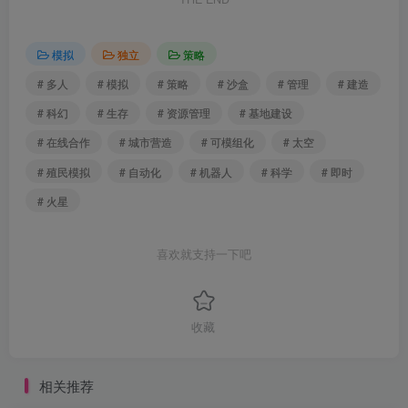
模拟
独立
策略
# 多人
# 模拟
# 策略
# 沙盒
# 管理
# 建造
# 科幻
# 生存
# 资源管理
# 基地建设
# 在线合作
# 城市营造
# 可模组化
# 太空
# 殖民模拟
# 自动化
# 机器人
# 科学
# 即时
# 火星
喜欢就支持一下吧
收藏
相关推荐