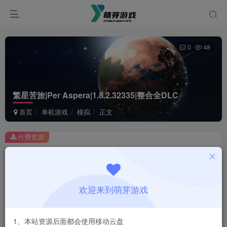
0
48
繁星苦旅|Per Aspera|1.8.2.32335|整合全DLC
首页
单机游戏
模拟
正文
付费资源
繁星苦旅|Per Aspera|1.8.2.32335|整合全DLC
此内容为付费资源，请付费后查看
1
欢迎来到萌芽游戏
￥
免费
会员
1、本站资源后面都会使用移动云盘