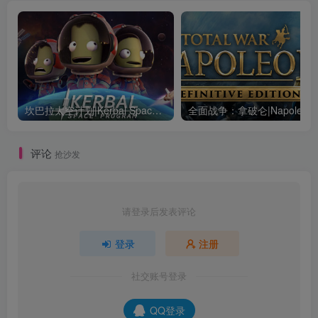
坎巴拉太空计划|Kerbal Space Program|1.12.5.3190|整合全DLC
全面战争：
评论
抢沙发
请登录后发表评论
登录
注册
社交账号登录
QQ登录