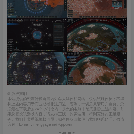
©
版权声明
本站提供的资源转载自国内外各大媒体和网络，仅供试玩体验；不得
将上述内容用于商业或者非法用途，否则，一切后果请用户自负。您
必须在下载后的24个小时之内，从您的电脑中彻底删除上述内容。如
果您喜欢该游戏内容，请支持正版，购买注册，得到更好的正版服
务。我们非常重视版权问题，如有侵权请邮件与我们联系处理。敬请
谅解！E-mail：mengyagame@qq.com
THE END