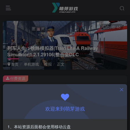
0
46
列车人生：铁路模拟器|Train Life A Railway
Simulator|1.2.1.29106|整合全DLC
首页
单机游戏
模拟
正文
付费资源
列车人生：铁路模拟器|Train Life A Railway Simulator|1.2.1.29106|整合全DLC
此内容为付费资源，请付费后查看
1
欢迎来到萌芽游戏
￥
免费
会员
1、本站资源后面都会使用移动云盘