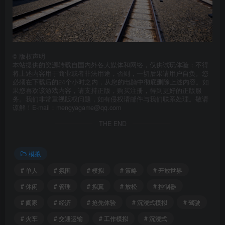
©
版权声明
本站提供的资源转载自国内外各大媒体和网络，仅供试玩体验；不得
将上述内容用于商业或者非法用途，否则，一切后果请用户自负。您
必须在下载后的24个小时之内，从您的电脑中彻底删除上述内容。如
果您喜欢该游戏内容，请支持正版，购买注册，得到更好的正版服
务。我们非常重视版权问题，如有侵权请邮件与我们联系处理。敬请
谅解！E-mail：mengyagame@qq.com
THE END
模拟
# 单人
# 氛围
# 模拟
# 策略
# 开放世界
# 休闲
# 管理
# 拟真
# 放松
# 控制器
# 阖家
# 经济
# 抢先体验
# 沉浸式模拟
# 驾驶
# 火车
# 交通运输
# 工作模拟
# 沉浸式