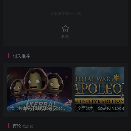
喜欢就支持一下吧
收藏
相关推荐
坎巴拉太空计划|Kerbal Space Program|1.12.5.3190|整合全DLC
全面战争：
评论
抢沙发