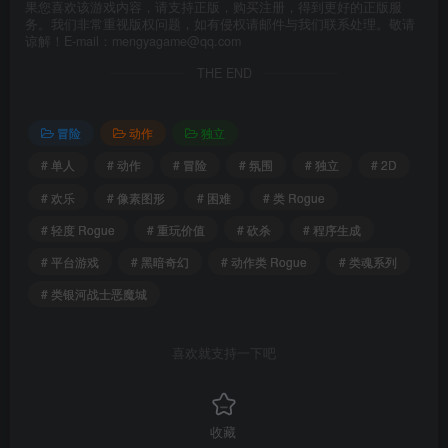
果您喜欢该游戏内容，请支持正版，购买注册，得到更好的正版服
务。我们非常重视版权问题，如有侵权请邮件与我们联系处理。敬请
谅解！E-mail：mengyagame@qq.com
THE END
冒险
动作
独立
# 单人
# 动作
# 冒险
# 氛围
# 独立
# 2D
# 欢乐
# 像素图形
# 困难
# 类 Rogue
# 轻度 Rogue
# 重玩价值
# 砍杀
# 程序生成
# 平台游戏
# 黑暗奇幻
# 动作类 Rogue
# 类魂系列
# 类银河战士恶魔城
喜欢就支持一下吧
收藏