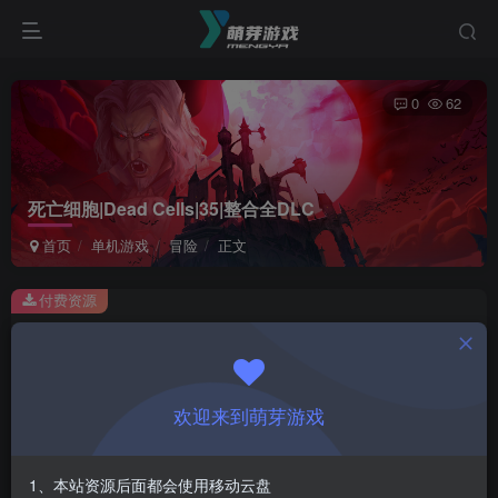
0
62
死亡细胞|Dead Cells|35|整合全DLC
首页
单机游戏
冒险
正文
付费资源
死亡细胞|Dead Cells|35|整合全DLC
此内容为付费资源，请付费后查看
1
欢迎来到萌芽游戏
￥
免费
会员
1、本站资源后面都会使用移动云盘