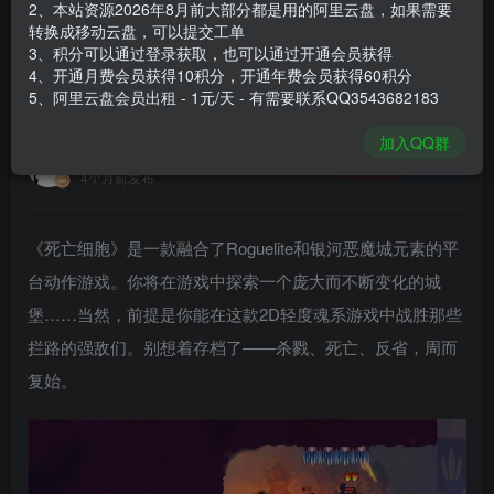
2、本站资源2026年8月前大部分都是用的阿里云盘，如果需要
登录购买
转换成移动云盘，可以提交工单
3、积分可以通过登录获取，也可以通过开通会员获得
安装包大小
1.87 GB
4、开通月费会员获得10积分，开通年费会员获得60积分
游戏本体大小
2.04 GB
5、阿里云盘会员出租 - 1元/天 - 有需要联系QQ3543682183
加入QQ群
谢箫生
关注
私信
4个月前发布
《死亡细胞》是一款融合了Roguelite和银河恶魔城元素的平
台动作游戏。你将在游戏中探索一个庞大而不断变化的城
堡……当然，前提是你能在这款2D轻度魂系游戏中战胜那些
拦路的强敌们。别想着存档了——杀戮、死亡、反省，周而
复始。