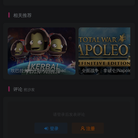
相关推荐
坎巴拉太空计划|Kerbal Space Program|1.12.5.3190|整合全DLC
全面战争：
评论
抢沙发
请登录后发表评论
登录
注册