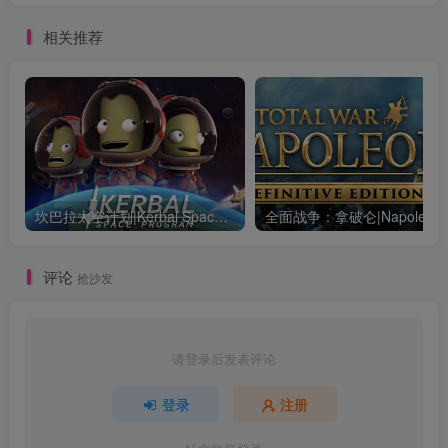
相关推荐
坎巴拉太空计划|Kerbal Space Program|1.12.5.3190|整合全DLC
全面战争：
评论
抢沙发
请登录后发表评论
登录
注册