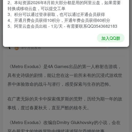
2、本站资源2026年8月前大部分都是用的阿里云盘，如果需要
登录购买
转换成移动云盘，可以提交工单
3、积分可以通过登录获取，也可以通过开通会员获得
安装包大小
71.3 GB
4、开通月费会员获得10积分，开通年费会员获得60积分
游戏本体大小
77.76 GB
5、阿里云盘会员出租 - 1元/天 - 有需要联系QQ3543682183
加入QQ群
谢箫生
关注
私信
8个月前发布
《Metro Exodus》是4A Games出品的第一人称射击游戏，
具有史诗级的剧情，能让您在这一前所未有的沉浸式游戏世
界中体验致命的战斗与潜行，感受探索与生存的恐怖。
在广袤无际的关卡中探索俄罗斯的荒野，历经为期一年的故
事线，度过春夏秋天，直至严酷的核冬天。
《Metro Exodus》改编自Dmitry Glukhovsky的小说，会在
至今最宏大的地铁冒险中继续讲述阿尔乔姆的故事。