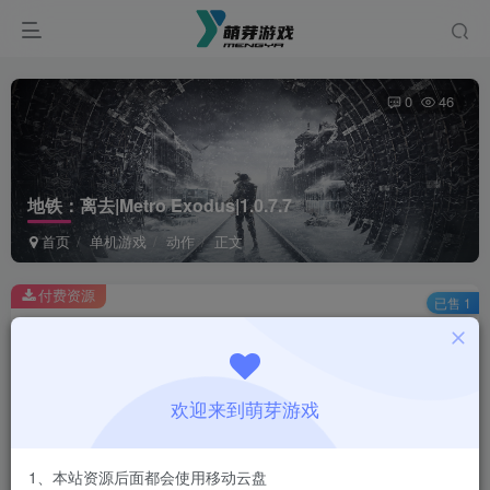
0
46
地铁：离去|Metro Exodus|1.0.7.7
首页
单机游戏
动作
正文
付费资源
已售 1
地铁：离去|Metro Exodus|1.0.7.7
此内容为付费资源，请付费后查看
1
欢迎来到萌芽游戏
￥
免费
会员
1、本站资源后面都会使用移动云盘