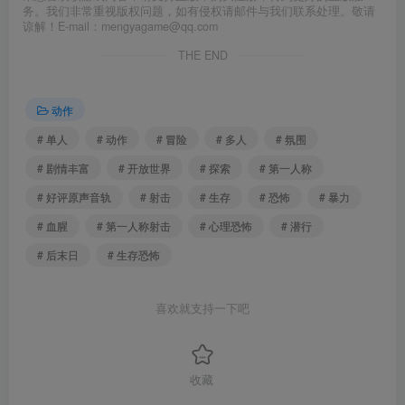
务。我们非常重视版权问题，如有侵权请邮件与我们联系处理。敬请
谅解！E-mail：mengyagame@qq.com
THE END
动作
# 单人
# 动作
# 冒险
# 多人
# 氛围
# 剧情丰富
# 开放世界
# 探索
# 第一人称
# 好评原声音轨
# 射击
# 生存
# 恐怖
# 暴力
# 血腥
# 第一人称射击
# 心理恐怖
# 潜行
# 后末日
# 生存恐怖
喜欢就支持一下吧
收藏