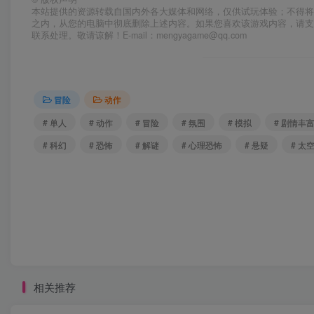
本站提供的资源转载自国内外各大媒体和网络，仅供试玩体验；不得将
之内，从您的电脑中彻底删除上述内容。如果您喜欢该游戏内容，请
联系处理。敬请谅解！E-mail：mengyagame@qq.com
冒险
动作
# 单人
# 动作
# 冒险
# 氛围
# 模拟
# 剧情丰
# 科幻
# 恐怖
# 解谜
# 心理恐怖
# 悬疑
# 太
相关推荐