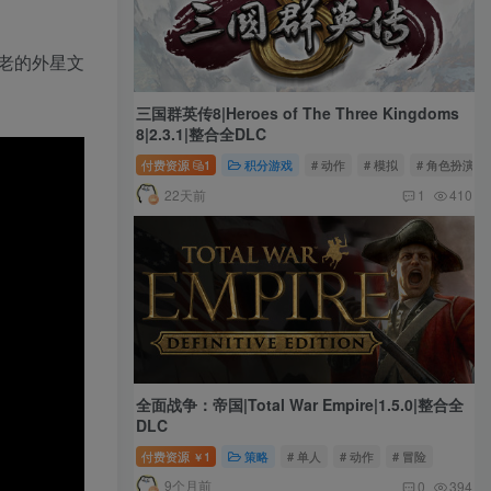
老的外星文
三国群英传8|Heroes of The Three Kingdoms
8|2.3.1|整合全DLC
付费资源
1
积分游戏
# 动作
# 模拟
# 角色扮演
22天前
1
410
全面战争：帝国|Total War Empire|1.5.0|整合全
DLC
付费资源
1
策略
# 单人
# 动作
# 冒险
￥
9个月前
0
394