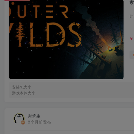
索
此
￥
安装包大小
游戏本体大小
谢箫生
8个月前发布