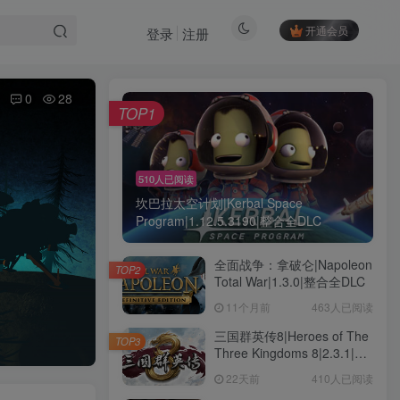
开通会员
登录
注册
0
28
TOP1
510人已阅读
坎巴拉太空计划|Kerbal Space
Program|1.12.5.3190|整合全DLC
全面战争：拿破仑|Napoleon
TOP2
Total War|1.3.0|整合全DLC
11个月前
463人已阅读
三国群英传8|Heroes of The
TOP3
Three Kingdoms 8|2.3.1|整
合全DLC
22天前
410人已阅读