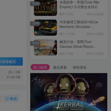
全面战争：帝国|Total War
TOP4
Empire|1.5.0|整合全DLC
9个月前
394人已阅读
汽车修理工模拟2018|Car
TOP5
Mechanic Simulator
2018|1.6.8|整合全DLC
11个月前
369人已阅读
幽灵行动：荒野|Tom
TOP6
Clancys Ghost Recon
Wildlands|4792145|整合全
8个月前
328人已阅读
DLC
登录购买
热门推荐
最近更新
猜你喜欢
25.1 GB
27.64 GB
私信