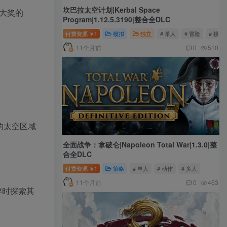
坎巴拉太空计划|Kerbal Space
屡获大奖的
Program|1.12.5.3190|整合全DLC
付费资源
1
模拟
独立
# 单人
# 冒险
# 模拟
￥
11个月前
0
510
险的太空区域
全面战争：拿破仑|Napoleon Total War|1.3.0|整
合全DLC
付费资源
1
策略
# 单人
# 动作
# 多人
￥
11个月前
0
463
碎时探索其