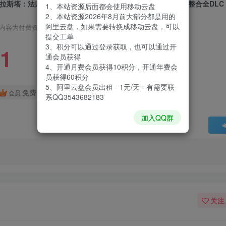
拉斯塔：法师之冠|Solasta Crown of The Magister|1.5.97|整合全DLC
1、本站资源后面都会使用移动云盘
2、本站资源2026年8月前大部分都是用的
阿里云盘，如果需要转换成移动云盘，可以
内容为付费资源，请付费后查看
提交工单
3、积分可以通过登录获取，也可以通过开
1
通会员获得
4、开通月费会员获得10积分，开通年费会
员获得60积分
5、阿里云盘会员出租 - 1元/天 - 有需要联
免费
会员
系QQ3543682183
加入QQ群
关注