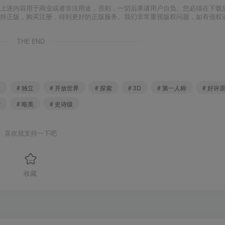
上述内容用于商业或者非法用途，否则，一切后果请用户自负。您必须在下载后
支持正版，购买注册，得到更好的正版服务。我们非常重视版权问题，如有侵权
THE END
富
# 独立
# 开放世界
# 探索
# 3D
# 第一人称
# 好评
空
# 唯美
# 史诗级
喜欢就支持一下吧
收藏