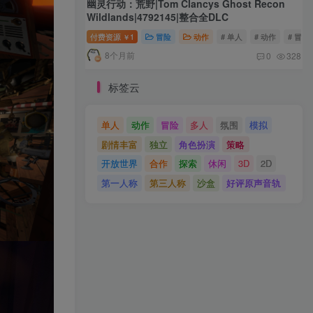
幽灵行动：荒野|Tom Clancys Ghost Recon
Wildlands|4792145|整合全DLC
付费资源
1
冒险
动作
# 单人
# 动作
# 冒险
￥
8个月前
0
328
标签云
单人
动作
冒险
多人
氛围
模拟
剧情丰富
独立
角色扮演
策略
开放世界
合作
探索
休闲
3D
2D
第一人称
第三人称
沙盒
好评原声音轨