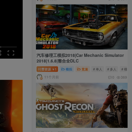
汽车修理工模拟2018|Car Mechanic Simulator
2018|1.6.8|整合全DLC
付费资源
1
模拟
竞速
# 单人
# 多人
# 模拟
￥
11个月前
0
369