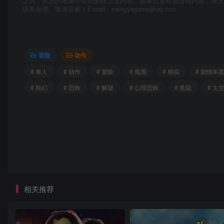
之内，从您的电脑中彻底删除上述内容。如果您喜欢该游戏内容，请
联系处理。敬请谅解！E-mail：mengyagame@qq.com
冒险
动作
# 单人
# 动作
# 冒险
# 氛围
# 模拟
# 剧情丰
# 科幻
# 恐怖
# 解谜
# 心理恐怖
# 悬疑
# 太
相关推荐