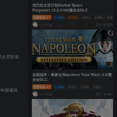
坎巴拉太空计划|Kerbal Space
Program|1.12.5.3190|整合全DLC
付费资源
1
模拟
独立
# 单人
# 冒险
# 模拟
￥
11个月前
0
509
险的太空区域
全面战争：拿破仑|Napoleon Total War|1.3.0|整
合全DLC
付费资源
1
策略
# 单人
# 动作
# 多人
￥
碎时探索其
11个月前
0
461