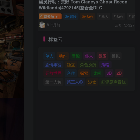
幽灵行动：荒野|Tom Clancys Ghost Recon
Wildlands|4792145|整合全DLC
付费资源
1
冒险
动作
# 单人
# 动作
# 冒险
￥
8个月前
0
327
标签云
单人
动作
冒险
多人
氛围
模拟
剧情丰富
独立
角色扮演
策略
开放世界
合作
探索
休闲
3D
2D
第一人称
第三人称
沙盒
好评原声音轨