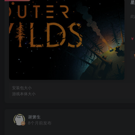
星
此
￥
安装包大小
游戏本体大小
谢箫生
8个月前发布