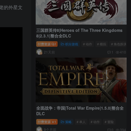
老的外星文
三国群英传8|Heroes of The Three Kingdoms
8|2.3.1|整合全DLC
付费资源
1
积分游戏
# 动作
# 模拟
# 角色扮演
21天前
1
410
全面战争：帝国|Total War Empire|1.5.0|整合全
DLC
付费资源
1
策略
# 单人
# 动作
# 冒险
￥
9个月前
0
394