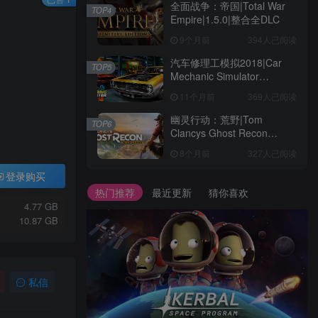
全面战争：帝国|Total War
TOP4
Empire|1.5.0|整合全DLC
9个月前
394人已阅读
汽车修理工模拟2018|Car
TOP5
Mechanic Simulator
2018|1.6.8|整合全DLC
11个月前
369人已阅读
幽灵行动：荒野|Tom
TOP6
Clancys Ghost Recon
Wildlands|4792145|整合全
8个月前
327人已阅读
DLC
登录购买
热门推荐
最近更新
猜你喜欢
4.77 GB
10.87 GB
私信