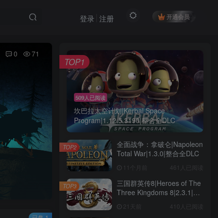
开通会员
登录
注册
0
71
TOP1
509人已阅读
坎巴拉太空计划|Kerbal Space
Program|1.12.5.3190|整合全DLC
全面战争：拿破仑|Napoleon
TOP2
Total War|1.3.0|整合全DLC
11个月前
461人已阅读
三国群英传8|Heroes of The
TOP3
Three Kingdoms 8|2.3.1|整
合全DLC
21天前
410人已阅读
已售 1