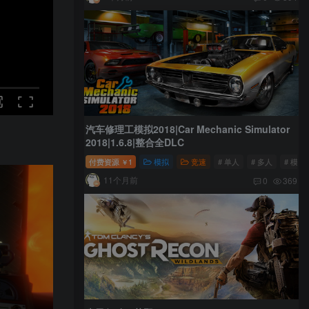
汽车修理工模拟2018|Car Mechanic Simulator
2018|1.6.8|整合全DLC
付费资源
1
模拟
竞速
# 单人
# 多人
# 模拟
￥
11个月前
0
369