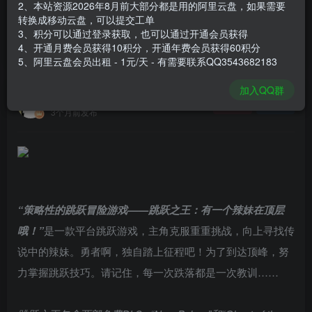
2、本站资源2026年8月前大部分都是用的阿里云盘，如果需要
登录购买
转换成移动云盘，可以提交工单
3、积分可以通过登录获取，也可以通过开通会员获得
安装包大小
956 MB
4、开通月费会员获得10积分，开通年费会员获得60积分
游戏本体大小
1.59 GB
5、阿里云盘会员出租 - 1元/天 - 有需要联系QQ3543682183
加入QQ群
谢箫生
关注
私信
3个月前发布
“策略性的跳跃冒险游戏——跳跃之王：有一个辣妹在顶层
哦！”
是一款平台跳跃游戏，主角克服重重挑战，向上寻找传
说中的辣妹。勇者啊，独自踏上征程吧！为了到达顶峰，努
力掌握跳跃技巧。请记住，每一次跌落都是一次教训……