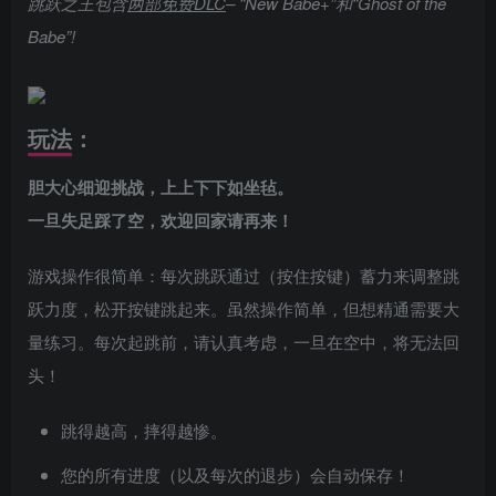
跳跃之王包含
两部免费DLC
– “New Babe+”和“Ghost of the
Babe”!
玩法：
胆大心细迎挑战，上上下下如坐毡。
一旦失足踩了空，欢迎回家请再来！
游戏操作很简单：每次跳跃通过（按住按键）蓄力来调整跳
跃力度，松开按键跳起来。虽然操作简单，但想精通需要大
量练习。每次起跳前，请认真考虑，一旦在空中，将无法回
头！
跳得越高，摔得越惨。
您的所有进度（以及每次的退步）会自动保存！