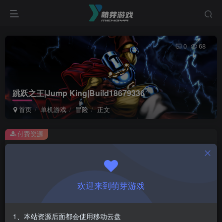
0
68
跳跃之王|Jump King|Build18679336
首页
单机游戏
冒险
正文
付费资源
跳跃之王|Jump King|Build18679336
此内容为付费资源，请付费后查看
1
欢迎来到萌芽游戏
￥
免费
会员
1、本站资源后面都会使用移动云盘