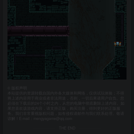
©
版权声明
本站提供的资源转载自国内外各大媒体和网络，仅供试玩体验；不得
将上述内容用于商业或者非法用途，否则，一切后果请用户自负。您
必须在下载后的24个小时之内，从您的电脑中彻底删除上述内容。如
果您喜欢该游戏内容，请支持正版，购买注册，得到更好的正版服
务。我们非常重视版权问题，如有侵权请邮件与我们联系处理。敬请
谅解！E-mail：mengyagame@qq.com
THE END