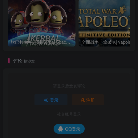
坎巴拉太空计划|Kerbal Space Program|1.12.5.3190|整合全DLC
全面战争：
评论
抢沙发
请登录后发表评论
登录
注册
社交账号登录
QQ登录