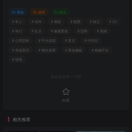
冒险
动作
独立
# 单人
# 动作
# 冒险
# 氛围
# 独立
# 2D
# 奇幻
# 欢乐
# 像素图形
# 恐怖
# 困难
# 心理恐怖
# 平台游戏
# 复古
# 中世纪
# 类魂系列
# 横向滚屏
# 黑色幽默
# 精确平台
# 哲理
喜欢就支持一下吧
收藏
相关推荐