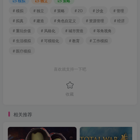
模拟
独立
策略
# 模拟
# 独立
# 策略
# 2D
# 沙盒
# 管理
# 拟真
# 建造
# 角色自定义
# 资源管理
# 经济
# 重玩价值
# 风格化
# 城市营造
# 等角视角
# 生活模拟
# 可模组化
# 教育
# 工作模拟
# 医疗模拟
喜欢就支持一下吧
收藏
相关推荐