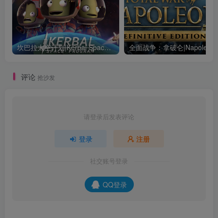
坎巴拉太空计划|Kerbal Space Program|1.12.5.3190|整合全DLC
全面战争：
评论
抢沙发
请登录后发表评论
登录
注册
社交账号登录
QQ登录