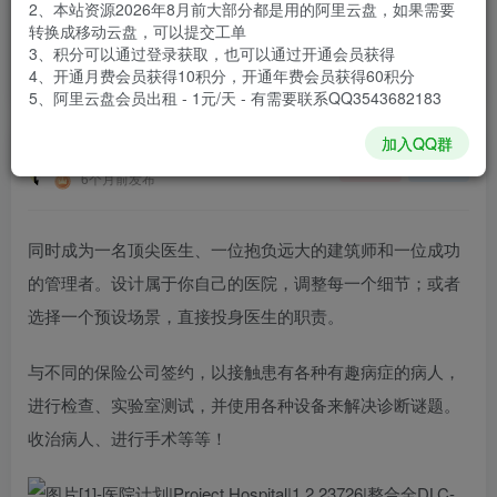
2、本站资源2026年8月前大部分都是用的阿里云盘，如果需要
登录购买
转换成移动云盘，可以提交工单
3、积分可以通过登录获取，也可以通过开通会员获得
安装包大小
235 MB
4、开通月费会员获得10积分，开通年费会员获得60积分
游戏本体大小
1.07 GB
5、阿里云盘会员出租 - 1元/天 - 有需要联系QQ3543682183
加入QQ群
谢箫生
关注
私信
6个月前发布
同时成为一名顶尖医生、一位抱负远大的建筑师和一位成功
的管理者。设计属于你自己的医院，调整每一个细节；或者
选择一个预设场景，直接投身医生的职责。
与不同的保险公司签约，以接触患有各种有趣病症的病人，
进行检查、实验室测试，并使用各种设备来解决诊断谜题。
收治病人、进行手术等等！