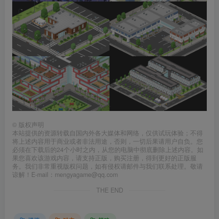
©
版权声明
本站提供的资源转载自国内外各大媒体和网络，仅供试玩体验；不得
将上述内容用于商业或者非法用途，否则，一切后果请用户自负。您
必须在下载后的24个小时之内，从您的电脑中彻底删除上述内容。如
果您喜欢该游戏内容，请支持正版，购买注册，得到更好的正版服
务。我们非常重视版权问题，如有侵权请邮件与我们联系处理。敬请
谅解！E-mail：mengyagame@qq.com
THE END