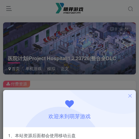
0
61
医院计划|Project Hospital|1.2.23726|整合全DLC
首页
单机游戏
模拟
正文
付费资源
医院计划|Project Hospital|1.2.23726|整合全DLC
此内容为付费资源，请付费后查看
1
欢迎来到萌芽游戏
￥
免费
会员
1、本站资源后面都会使用移动云盘