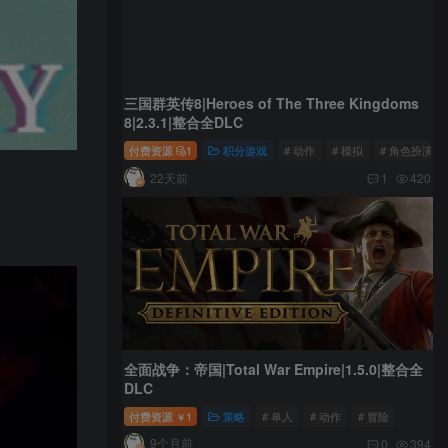
三国群英传8|Heroes of The Three Kingdoms
8|2.3.1|整合全DLC
付费资源
1
积分游戏
# 动作
# 模拟
# 角色扮演
22天前
1
420
全面战争：帝国|Total War Empire|1.5.0|整合全
DLC
付费资源
1
策略
# 单人
# 动作
# 冒险
￥
9个月前
0
394