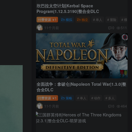
坎巴拉太空计划|Kerbal Space
Program|1.12.5.3190|整合全DLC
付费资源
1
模拟
独立
# 单人
# 冒险
# 模拟
￥
11个月前
0
511
全面战争：拿破仑|Napoleon Total War|1.3.0|整
合全DLC
付费资源
1
策略
# 单人
# 动作
# 多人
￥
11个月前
0
464