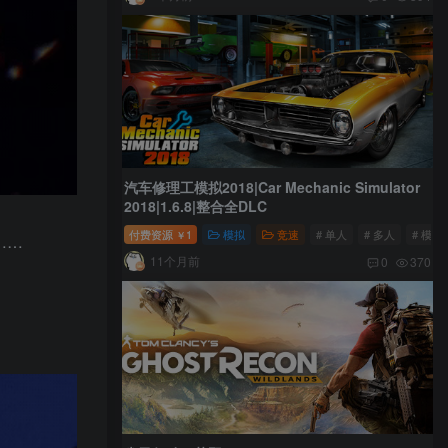
汽车修理工模拟2018|Car Mechanic Simulator
2018|1.6.8|整合全DLC
付费资源
1
模拟
竞速
# 单人
# 多人
# 模拟
￥
……
11个月前
0
370