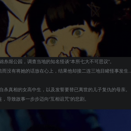
锦糸堀公园，调查当地的知名怪谈“本所七大不可思议”。
相信而没有将她的话放在心上，结果他却接二连三地目睹怪事发生
自杀真相的女高中生，以及发誓要替已离世的儿子复仇的母亲。
连，导致故事一步步迈向“互相诅咒”的悲剧。