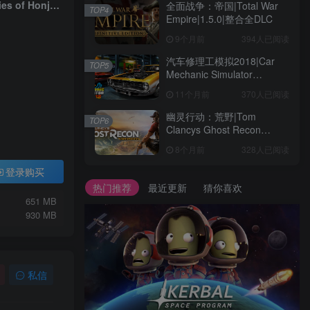
灵视异闻 FILE23 本所七大不可思议|Paranormasight The Seven Mysteries of Honjo|1.2
全面战争：帝国|Total War
TOP4
Empire|1.5.0|整合全DLC
9个月前
394人已阅读
汽车修理工模拟2018|Car
TOP5
Mechanic Simulator
2018|1.6.8|整合全DLC
11个月前
370人已阅读
幽灵行动：荒野|Tom
TOP6
Clancys Ghost Recon
Wildlands|4792145|整合全
8个月前
328人已阅读
DLC
登录购买
热门推荐
最近更新
猜你喜欢
651 MB
930 MB
私信