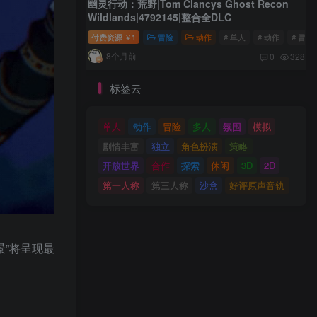
幽灵行动：荒野|Tom Clancys Ghost Recon
Wildlands|4792145|整合全DLC
付费资源
1
冒险
动作
# 单人
# 动作
# 冒险
￥
8个月前
0
328
标签云
单人
动作
冒险
多人
氛围
模拟
剧情丰富
独立
角色扮演
策略
开放世界
合作
探索
休闲
3D
2D
第一人称
第三人称
沙盒
好评原声音轨
景”将呈现最