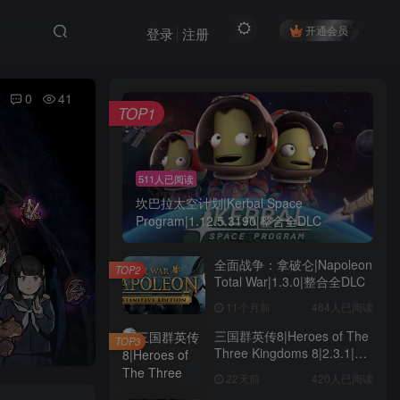
开通会员
登录
注册
0
41
TOP1
511人已阅读
坎巴拉太空计划|Kerbal Space
Program|1.12.5.3190|整合全DLC
全面战争：拿破仑|Napoleon
TOP2
Total War|1.3.0|整合全DLC
11个月前
464人已阅读
三国群英传8|Heroes of The
TOP3
Three Kingdoms 8|2.3.1|整
合全DLC
22天前
420人已阅读