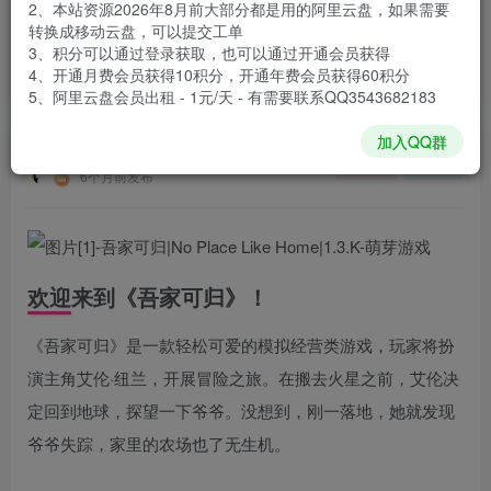
2、本站资源2026年8月前大部分都是用的阿里云盘，如果需要
登录购买
转换成移动云盘，可以提交工单
3、积分可以通过登录获取，也可以通过开通会员获得
安装包大小
6.94 GB
4、开通月费会员获得10积分，开通年费会员获得60积分
游戏本体大小
13.1 GB
5、阿里云盘会员出租 - 1元/天 - 有需要联系QQ3543682183
加入QQ群
谢箫生
关注
私信
6个月前发布
欢迎来到《吾家可归》！
《吾家可归》是一款轻松可爱的模拟经营类游戏，玩家将扮
演主角艾伦·纽兰，开展冒险之旅。在搬去火星之前，艾伦决
定回到地球，探望一下爷爷。没想到，刚一落地，她就发现
爷爷失踪，家里的农场也了无生机。