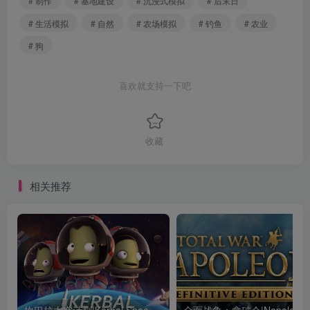
# 制作
# 基地建设
# 沉浸式模拟
# 后末日
# 生活模拟
# 自然
# 农场模拟
# 钓鱼
# 农业
# 狗
喜欢就支持一下吧
收藏
相关推荐
坎巴拉太空计划|Kerbal Space Program|1.12.5.3190|整合全DLC
全面战争：