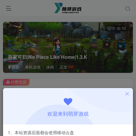
0
50
吾家可归|No Place Like Home|1.3.K
首页
单机游戏
休闲
正文
付费资源
吾家可归|No Place Like Home|1.3.K
此内容为付费资源，请付费后查看
1
欢迎来到萌芽游戏
￥
免费
会员
1、本站资源后面都会使用移动云盘