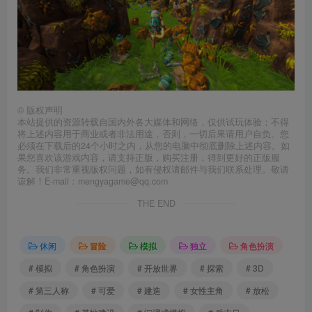
©
版权声明
本站提供的资源转载自国内外各大媒体和网络，仅供试玩体验；不得
将上述内容用于商业或者非法用途，否则，一切后果请用户自负。您
必须在下载后的24个小时之内，从您的电脑中彻底删除上述内容。如
果您喜欢该游戏内容，请支持正版，购买注册，得到更好的正版服
务。我们非常重视版权问题，如有侵权请邮件与我们联系处理。敬请
谅解！E-mail：mengyagame@qq.com
THE END
休闲
冒险
模拟
独立
角色扮演
# 模拟
# 角色扮演
# 开放世界
# 探索
# 3D
# 第三人称
# 可爱
# 建造
# 女性主角
# 放松