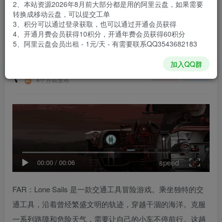
2、本站资源2026年8月前大部分都是用的阿里云盘，如果需要
登录购买
转换成移动云盘，可以提交工单
3、积分可以通过登录获取，也可以通过开通会员获得
安装包大小
992 MB
4、开通月费会员获得10积分，开通年费会员获得60积分
游戏本体大小
2.51 GB
5、阿里云盘会员出租 - 1元/天 - 有需要联系QQ3543682183
加入QQ群
谢箫生
关注
私信
4个月前发布
speed
00:00
/
00:06
FAR：Lone Sails 是一款交通工具冒险游戏。乘坐独特的交
通工具，沿着曾经繁盛文明的轨迹，穿越干涸的海洋。克服
一系列路障和危险天气，需要让自己的小车不停前行。这趟