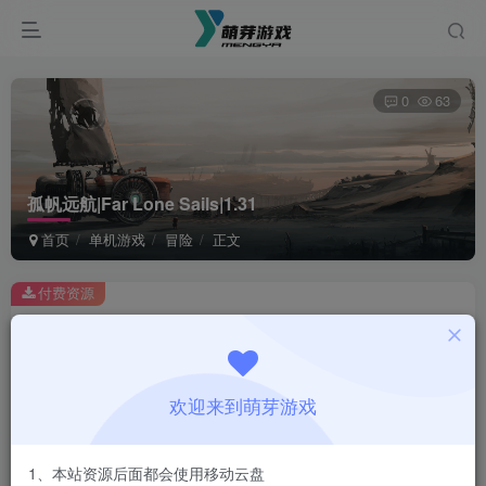
0
63
孤帆远航|Far Lone Sails|1.31
首页
单机游戏
冒险
正文
付费资源
孤帆远航|Far Lone Sails|1.31
此内容为付费资源，请付费后查看
1
欢迎来到萌芽游戏
￥
免费
会员
1、本站资源后面都会使用移动云盘