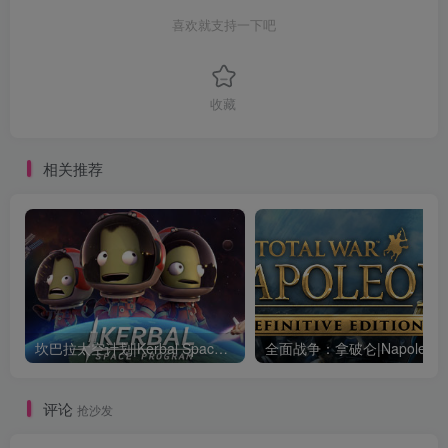
喜欢就支持一下吧
收藏
相关推荐
坎巴拉太空计划|Kerbal Space Program|1.12.5.3190|整合全DLC
全面战争：
评论
抢沙发