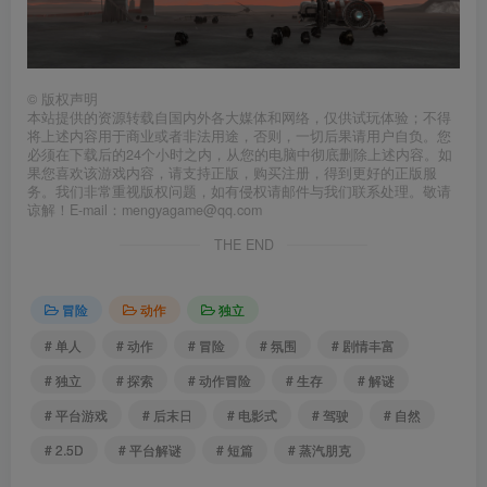
©
版权声明
本站提供的资源转载自国内外各大媒体和网络，仅供试玩体验；不得
将上述内容用于商业或者非法用途，否则，一切后果请用户自负。您
必须在下载后的24个小时之内，从您的电脑中彻底删除上述内容。如
果您喜欢该游戏内容，请支持正版，购买注册，得到更好的正版服
务。我们非常重视版权问题，如有侵权请邮件与我们联系处理。敬请
谅解！E-mail：mengyagame@qq.com
THE END
冒险
动作
独立
# 单人
# 动作
# 冒险
# 氛围
# 剧情丰富
# 独立
# 探索
# 动作冒险
# 生存
# 解谜
# 平台游戏
# 后末日
# 电影式
# 驾驶
# 自然
# 2.5D
# 平台解谜
# 短篇
# 蒸汽朋克