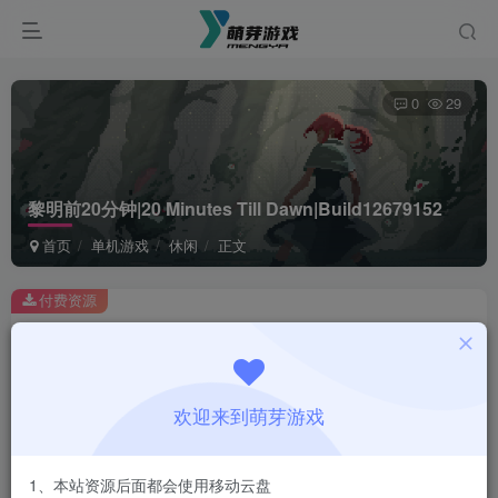
0
29
黎明前20分钟|20 Minutes Till Dawn|Build12679152
首页
单机游戏
休闲
正文
付费资源
黎明前20分钟|20 Minutes Till Dawn|Build12679152
此内容为付费资源，请付费后查看
1
欢迎来到萌芽游戏
￥
免费
会员
1、本站资源后面都会使用移动云盘