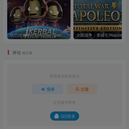
坎巴拉太空计划|Kerbal Space Program|1.12.5.3190|整合全DLC
全面战争：
评论
抢沙发
请登录后发表评论
登录
注册
社交账号登录
QQ登录