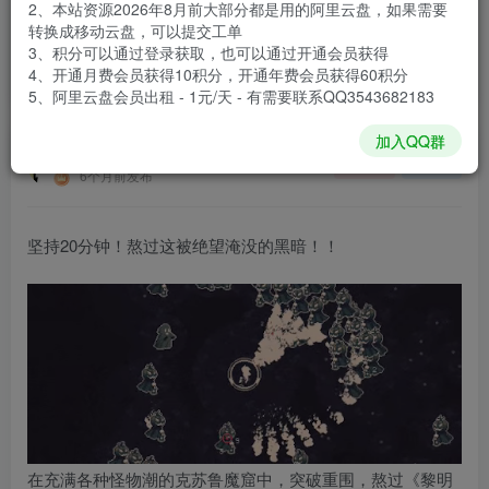
2、本站资源2026年8月前大部分都是用的阿里云盘，如果需要
登录购买
转换成移动云盘，可以提交工单
3、积分可以通过登录获取，也可以通过开通会员获得
安装包大小
56.4 MB
4、开通月费会员获得10积分，开通年费会员获得60积分
游戏本体大小
128 MB
5、阿里云盘会员出租 - 1元/天 - 有需要联系QQ3543682183
加入QQ群
谢箫生
关注
私信
6个月前发布
坚持20分钟！熬过这被绝望淹没的黑暗！！
在充满各种怪物潮的克苏鲁魔窟中，突破重围，熬过《黎明