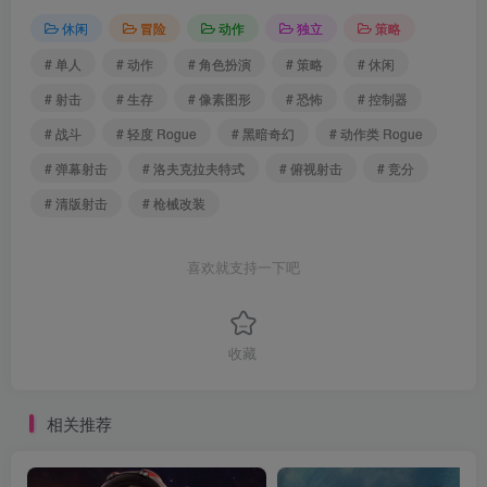
休闲
冒险
动作
独立
策略
# 单人
# 动作
# 角色扮演
# 策略
# 休闲
# 射击
# 生存
# 像素图形
# 恐怖
# 控制器
# 战斗
# 轻度 Rogue
# 黑暗奇幻
# 动作类 Rogue
# 弹幕射击
# 洛夫克拉夫特式
# 俯视射击
# 竞分
# 清版射击
# 枪械改装
喜欢就支持一下吧
收藏
相关推荐