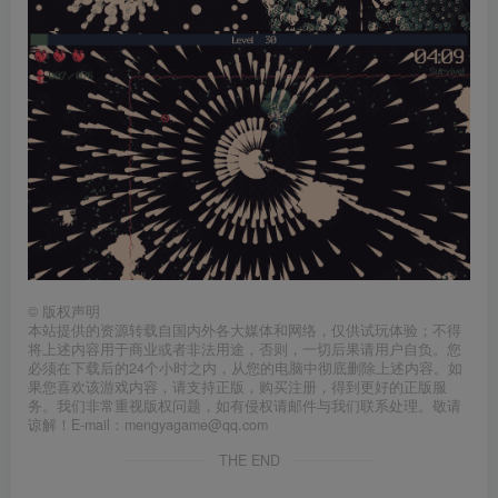
©
版权声明
本站提供的资源转载自国内外各大媒体和网络，仅供试玩体验；不得
将上述内容用于商业或者非法用途，否则，一切后果请用户自负。您
必须在下载后的24个小时之内，从您的电脑中彻底删除上述内容。如
果您喜欢该游戏内容，请支持正版，购买注册，得到更好的正版服
务。我们非常重视版权问题，如有侵权请邮件与我们联系处理。敬请
谅解！E-mail：mengyagame@qq.com
THE END