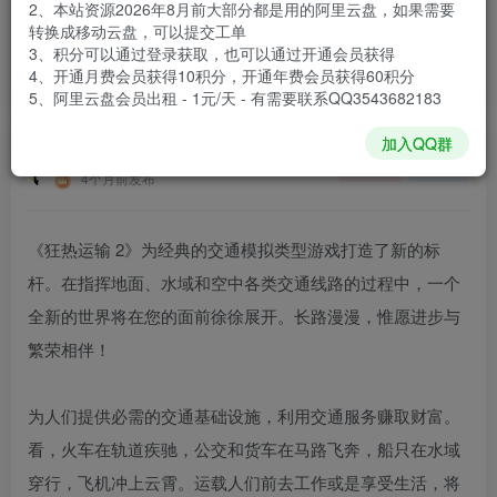
2、本站资源2026年8月前大部分都是用的阿里云盘，如果需要
登录购买
转换成移动云盘，可以提交工单
3、积分可以通过登录获取，也可以通过开通会员获得
安装包大小
21.3 GB
4、开通月费会员获得10积分，开通年费会员获得60积分
游戏本体大小
38.02 GB
5、阿里云盘会员出租 - 1元/天 - 有需要联系QQ3543682183
加入QQ群
谢箫生
关注
私信
4个月前发布
《狂热运输 2》为经典的交通模拟类型游戏打造了新的标
杆。在指挥地面、水域和空中各类交通线路的过程中，一个
全新的世界将在您的面前徐徐展开。长路漫漫，惟愿进步与
繁荣相伴！
为人们提供必需的交通基础设施，利用交通服务赚取财富。
看，火车在轨道疾驰，公交和货车在马路飞奔，船只在水域
穿行，飞机冲上云霄。运载人们前去工作或是享受生活，将