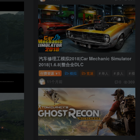
汽车修理工模拟2018|Car Mechanic Simulator
2018|1.6.8|整合全DLC
付费资源
1
模拟
竞速
# 单人
# 多人
# 模拟
￥
11个月前
0
369