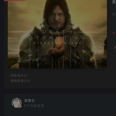
死
此
￥
安装包大小
游戏本体大小
谢箫生
6个月前发布