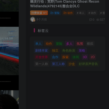
幽灵行动：荒野|Tom Clancys Ghost Recon
Wildlands|4792145|整合全DLC
付费资源
1
冒险
动作
# 单人
# 动作
# 冒险
￥
8个月前
0
327
标签云
单人
动作
冒险
多人
氛围
模拟
剧情丰富
独立
角色扮演
策略
开放世界
合作
探索
休闲
3D
2D
第一人称
第三人称
沙盒
好评原声音轨