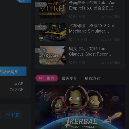
全面战争：帝国|Total War
TOP4
Empire|1.5.0|整合全DLC
9个月前
394人已阅读
汽车修理工模拟2018|Car
TOP5
Mechanic Simulator
2018|1.6.8|整合全DLC
11个月前
369人已阅读
幽灵行动：荒野|Tom
TOP6
Clancys Ghost Recon
Wildlands|4792145|整合全
8个月前
327人已阅读
DLC
登录购买
热门推荐
最近更新
猜你喜欢
74 GB
74.2 GB
私信