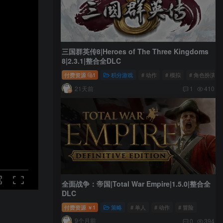
三国群英传8|Heroes of The Three Kingdoms
8|2.3.1|整合全DLC
付费资源
1
积分游戏
# 动作
# 模拟
# 角色扮演
21天前
1
410
全面战争：帝国|Total War Empire|1.5.0|整合全
DLC
付费资源
1
策略
# 单人
# 动作
# 冒险
￥
9个月前
0
394