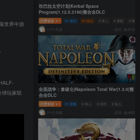
坎巴拉太空计划|Kerbal Space
Program|1.12.5.3190|整合全DLC
付费资源
1
模拟
独立
# 单人
# 冒险
# 模拟
￥
落世界中游
11个月前
0
510
。
ALF-
全面战争：拿破仑|Napoleon Total War|1.3.0|整
 与全球玩家联
合全DLC
付费资源
1
策略
# 单人
# 动作
# 多人
￥
11个月前
0
463