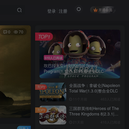
开通会员
登录
注册
0
70
TOP1
510人已阅读
坎巴拉太空计划|Kerbal Space
Program|1.12.5.3190|整合全DLC
全面战争：拿破仑|Napoleon
TOP2
Total War|1.3.0|整合全DLC
11个月前
463人已阅读
三国群英传8|Heroes of The
TOP3
Three Kingdoms 8|2.3.1|整
合全DLC
21天前
410人已阅读
已售 1