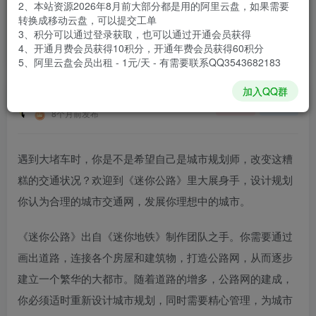
2、本站资源2026年8月前大部分都是用的阿里云盘，如果需要
登录购买
转换成移动云盘，可以提交工单
3、积分可以通过登录获取，也可以通过开通会员获得
安装包大小
145 MB
4、开通月费会员获得10积分，开通年费会员获得60积分
游戏本体大小
217.5 MB
5、阿里云盘会员出租 - 1元/天 - 有需要联系QQ3543682183
加入QQ群
谢箫生
关注
私信
8个月前发布
遇到大堵车时，你是不是希望自己是城市规划师，改变这糟
糕的交通状况？欢迎到《迷你公路》里大展身手，设计规划
你认为合理的城市交通网，发展你理想中的城市。
《迷你公路》出自《迷你地铁》制作团队之手。你需要通过
画出道路，连接各个房屋和建筑物，打造公路网，从而逐步
建立一个繁华的大都市。随着道路的增多，公路网的建成，
你必须适时重新设计城市规划，同时需要精心管理，为城市