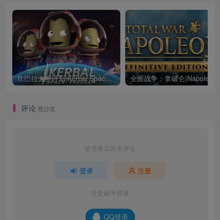
坎巴拉太空计划|Kerbal Space Program|1.12.5.3190|整合全DLC
全面战争：
评论
抢沙发
请登录后发表评论
登录
注册
社交账号登录
QQ登录