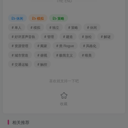
THE END
休闲
模拟
策略
# 单人
# 模拟
# 独立
# 策略
# 休闲
# 好评原声音轨
# 管理
# 建造
# 放松
# 解谜
# 资源管理
# 阖家
# 类 Rogue
# 风格化
# 城市营造
# 俯视
# 极简主义
# 唯美
# 交通运输
# 触控
喜欢就支持一下吧
收藏
相关推荐