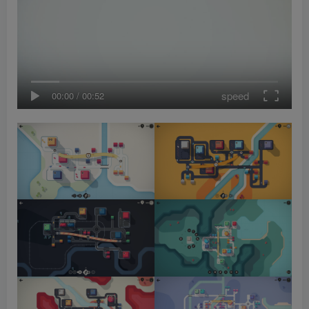
speed
00:00
/
00:52