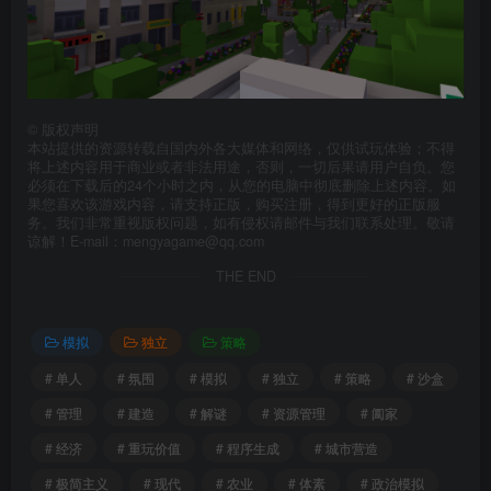
©
版权声明
本站提供的资源转载自国内外各大媒体和网络，仅供试玩体验；不得
将上述内容用于商业或者非法用途，否则，一切后果请用户自负。您
必须在下载后的24个小时之内，从您的电脑中彻底删除上述内容。如
果您喜欢该游戏内容，请支持正版，购买注册，得到更好的正版服
务。我们非常重视版权问题，如有侵权请邮件与我们联系处理。敬请
谅解！E-mail：mengyagame@qq.com
THE END
模拟
独立
策略
# 单人
# 氛围
# 模拟
# 独立
# 策略
# 沙盒
# 管理
# 建造
# 解谜
# 资源管理
# 阖家
# 经济
# 重玩价值
# 程序生成
# 城市营造
# 极简主义
# 现代
# 农业
# 体素
# 政治模拟