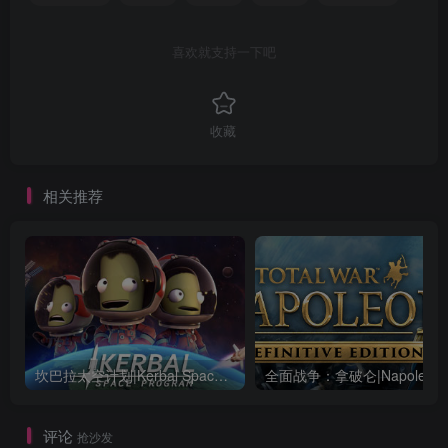
喜欢就支持一下吧
收藏
相关推荐
坎巴拉太空计划|Kerbal Space Program|1.12.5.3190|整合全DLC
全面战争：
评论
抢沙发