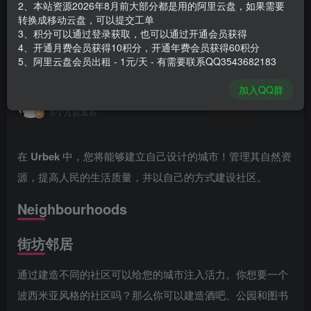
2、本站资源2026年8月前大部分都是用的阿里云盘，如果需要
登录购买
转换成移动云盘，可以提交工单
3、积分可以通过登录获取，也可以通过开通会员获得
安装包大小
196 MB
4、开通月费会员获得10积分，开通年费会员获得60积分
游戏本体大小
636 MB
5、阿里云盘会员出租 - 1元/天 - 有需要联系QQ3543682183
加入QQ群
谢箫生
关注
私信
6个月前发布
在
Urbek
中，您将能够建立自己设计的城市！管理其自然资
源，提高人民的生活质量，并以自己的方式建设社区。
Neighbourhoods
街坊邻居
通过建造不同的社区可以给您的城市注入活力。你想要一个
波西米亚风格的社区吗？那么你可以建造酒吧、公园和图书