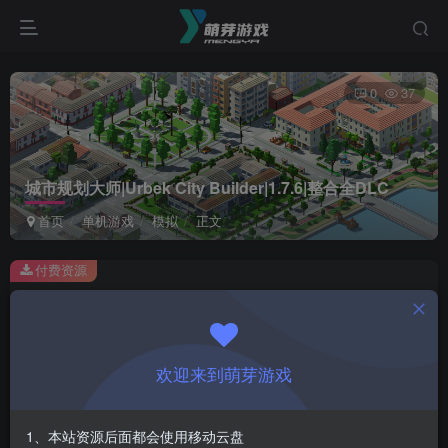
0
37
城市规划大师|Urbek City Builder|1.7.6|整合全DLC
首页
单机游戏
模拟
正文
付费资源
城市规划大师|Urbek City Builder|1.7.6|整合全DLC
此内容为付费资源，请付费后查看
1
欢迎来到萌芽游戏
￥
免费
会员
1、本站资源后面都会使用移动云盘